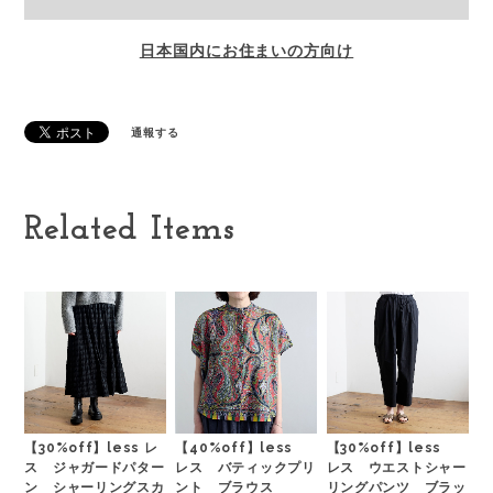
日本国内にお住まいの方向け
通報する
Related Items
【30%off】less レ
【40%off】less
【30%off】less
ス ジャガードパター
レス バティックプリ
レス ウエストシャー
ン シャーリングスカ
ント ブラウス
リングパンツ ブラッ