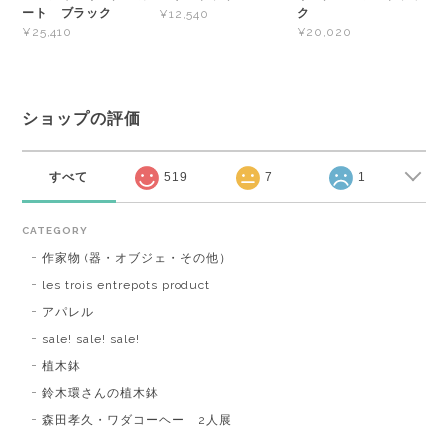
ート ブラック
ク
¥12,540
¥25,410
¥20,020
ショップの評価
すべて
519
7
1
CATEGORY
作家物 (器・オブジェ・その他）
les trois entrepots product
アパレル
sale! sale! sale!
植木鉢
鈴木環さんの植木鉢
森田孝久・ワダコーヘー 2人展