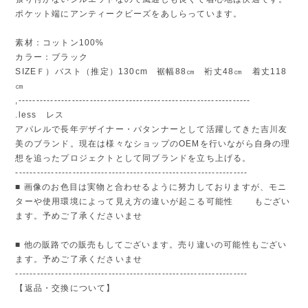
ポケット端にアンティークビーズをあしらっています。
素材：コットン100%
カラー：ブラック
SIZEＦ）バスト（推定）130cm 裾幅88㎝ 裄丈48㎝ 着丈118
㎝
,-----------------------------------------------------------------
.less レス
アパレルで長年デザイナー・パタンナーとして活躍してきた吉川友
美のブランド。現在は様々なショップのOEMを行いながら自身の理
想を追ったプロジェクトとして同ブランドを立ち上げる。
-----------------------------------------------------------------
■ 画像のお色目は実物と合わせるように努力しておりますが、モニ
ターや使用環境によって見え方の違いが起こる可能性 もござい
ます。予めご了承くださいませ
■ 他の販路での販売もしてございます。売り違いの可能性もござい
ます。予めご了承くださいませ
-----------------------------------------------------------------
【返品・交換について】