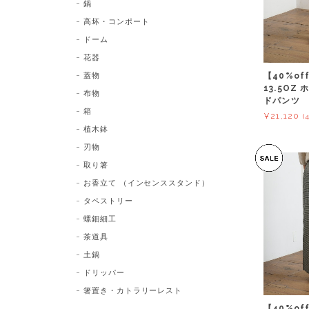
鍋
高坏・コンポート
ドーム
花器
蓋物
【40%of
13.5OZ
布物
ドパンツ
箱
¥21,120
(
植木鉢
刃物
取り箸
お香立て （インセンススタンド）
タペストリー
螺鈿細工
茶道具
土鍋
ドリッパー
箸置き・カトラリーレスト
【40%off