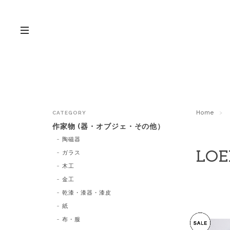
Home
CATEGORY
作家物 (器・オブジェ・その他）
陶磁器
ガラス
LOE
木工
金工
乾漆・漆器・漆皮
紙
布・服