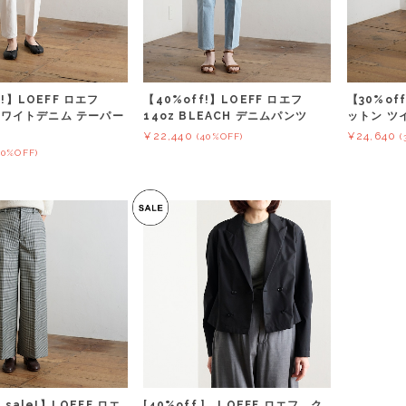
f!】LOEFF ロエフ
【40%off!】LOEFF ロエフ
【30%of
 ホワイトデニム テーパー
14oz BLEACH デニムパンツ
ットン ツ
¥22,440
¥24,640
(40%OFF)
(
40%OFF)
 sale!】LOEFF ロエ
[40%off ] LOEFF ロエフ ク