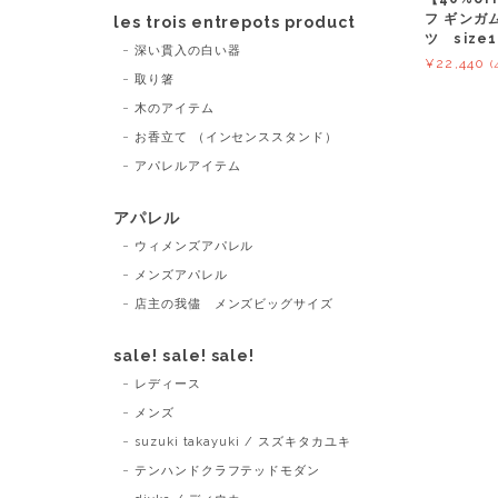
フ ギンガ
les trois entrepots product
ツ size1
深い貫入の白い器
¥22,440
(
取り箸
木のアイテム
お香立て （インセンススタンド）
アパレルアイテム
アパレル
ウィメンズアパレル
メンズアパレル
店主の我儘 メンズビッグサイズ
sale! sale! sale!
レディース
メンズ
suzuki takayuki / スズキタカユキ
テンハンドクラフテッドモダン