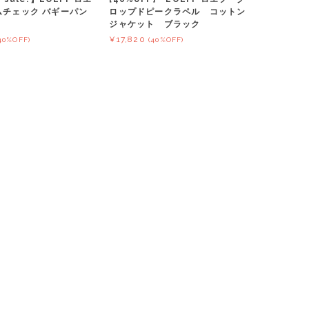
ムチェック バギーパン
ロップドピークラペル コットン
ジャケット ブラック
¥17,820
40%OFF)
(40%OFF)