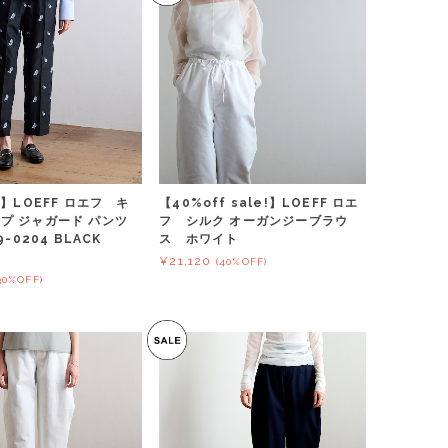
f】LOEFF ロエフ キ
【40%off sale!】LOEFF ロエ
プ ジャガード パンツ
フ シルク オーガンジーブラウ
9-0204 BLACK
ス ホワイト
¥21,120
(40%OFF)
30%OFF)