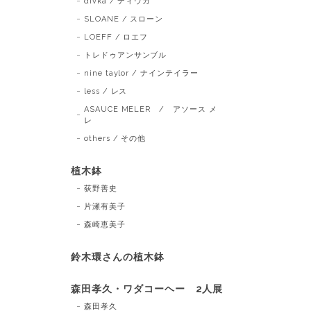
divka / ディウカ
SLOANE / スローン
LOEFF / ロエフ
トレドゥアンサンブル
nine taylor / ナインテイラー
less / レス
ASAUCE MELER / アソース メ
レ
others / その他
植木鉢
荻野善史
片瀬有美子
森崎恵美子
鈴木環さんの植木鉢
森田孝久・ワダコーヘー 2人展
森田孝久