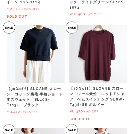
イ SL10S-1114
ック ライトグリーン SL10S-
1074
¥23,100
(30%OFF)
¥18,480
(30%OFF)
SOLD OUT
【30%off】SLOANE スロー
【30%off】SLOANE スロー
ン ウール天竺 ニットＴシャ
ン コットン裏毛 半袖ショート
ツ ヘムスイッチング SL8W-
丈スウェット SL10S-
T438-S8 ボルドー
T1134 ブラック
¥8,470
¥9,240
(30%OFF)
(30%OFF)
SOLD OUT