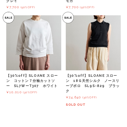
モカ
グレイ
¥7,700
¥7,700
(50%OFF)
(50%OFF)
【30%off】SLOANE スロー
【30%off】SLOANE スロー
ン コットン７分袖カットソ
ン 18Ｇ天竺シルク ノースリ
ー SL7WーT307 ホワイト
ーブポロ SL9S-829 ブラッ
ク
¥10,010
(30%OFF)
¥24,640
(30%OFF)
SOLD OUT