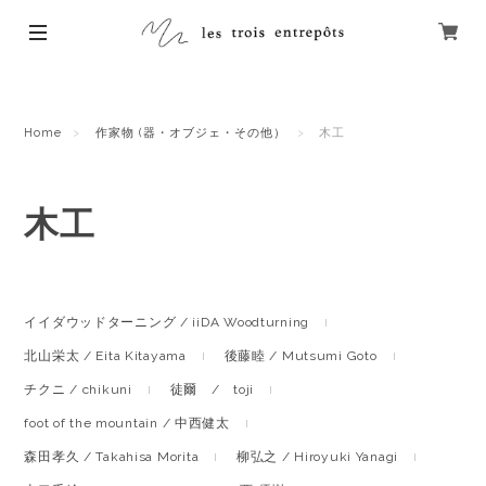
Home
作家物 (器・オブジェ・その他）
木工
木工
イイダウッドターニング / iiDA Woodturning
北山栄太 / Eita Kitayama
後藤睦 / Mutsumi Goto
チクニ / chikuni
徒爾 / toji
foot of the mountain / 中西健太
森田孝久 / Takahisa Morita
柳弘之 / Hiroyuki Yanagi