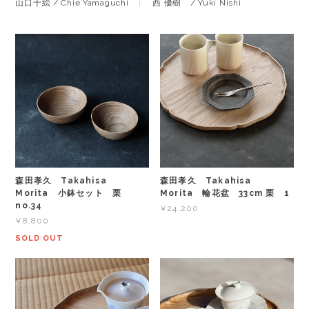
山口千絵 / Chie Yamaguchi
西 優樹 / Yuki Nishi
森田孝久 Takahisa
森田孝久 Takahisa
Morita 小鉢セット 栗
Morita 輪花盆 33cm 栗 1
no.34
¥24,200
¥8,800
SOLD OUT