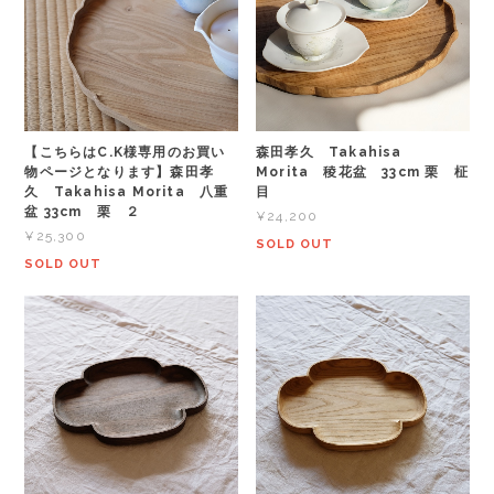
【こちらはC.K様専用のお買い
森田孝久 Takahisa
物ページとなります】森田孝
Morita 稜花盆 33cm 栗 柾
久 Takahisa Morita 八重
目
盆 33cm 栗 ２
¥24,200
¥25,300
SOLD OUT
SOLD OUT