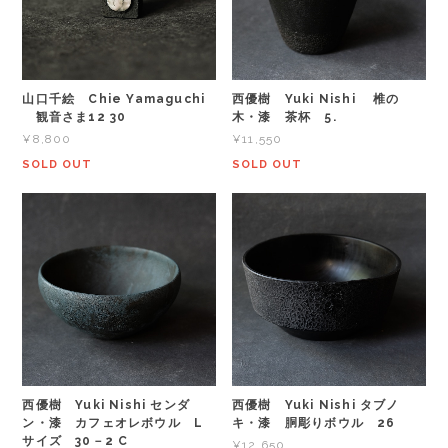
山口千絵 Chie Yamaguchi
西優樹 Yuki Nishi 椎の
観音さま12 30
木・漆 茶杯 5.
¥8,800
¥11,550
SOLD OUT
SOLD OUT
西優樹 Yuki Nishi センダ
西優樹 Yuki Nishi タブノ
ン・漆 カフェオレボウル L
キ・漆 胴彫りボウル 26
サイズ 30－2 C
¥12,650