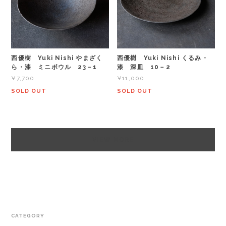
西優樹 Yuki Nishi やまざく
西優樹 Yuki Nishi くるみ・
ら・漆 ミニボウル 23－1
漆 深皿 10－2
¥7,700
¥11,000
SOLD OUT
SOLD OUT
VIEW MORE
CATEGORY