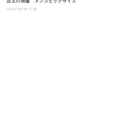
店主の我儘 メンズビッグサイズ
2024/09/16 12:39
プライバシーポリシー
特定商取引法に基づく表記
©les trois entrepôts / レ トロワ アントゥルプ