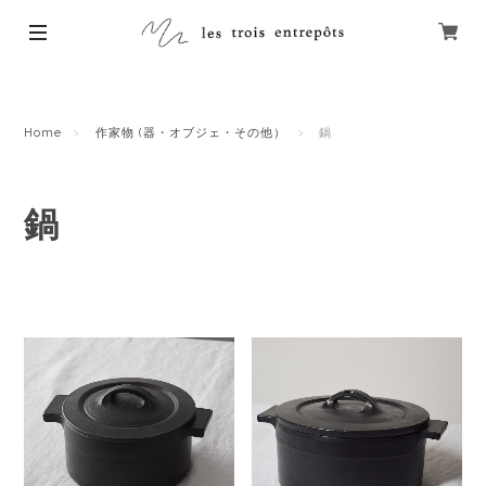
Home
作家物 (器・オブジェ・その他）
鍋
鍋