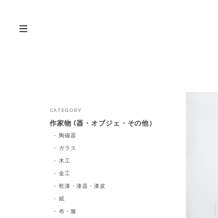
CATEGORY
作家物 (器・オブジェ・その他）
陶磁器
ガラス
木工
金工
乾漆・漆器・漆皮
紙
布・服