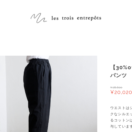
【30%
パンツ
¥28,600
¥20,02
ウエストは
クなシルエ
るコットン
与していま