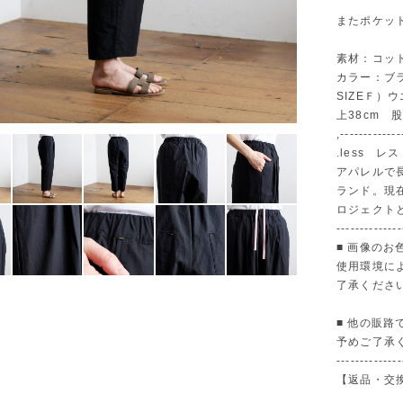
またポケッ
素材：コット
カラー：ブ
SIZEＦ）ウ
上38cm 股
,-------------
.less レス
アパレルで
ランド。現
ロジェクト
--------------
■ 画像の
使用環境に
了承くださ
■ 他の販
予めご了承
--------------
【返品・交