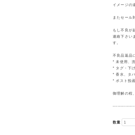
イメージの
またセール
もし不良が
連絡下さい
す。
不良品返品
* 未使用、
* タグ・下
* 香水、
* ポスト投
御理解の程
--------------
数量