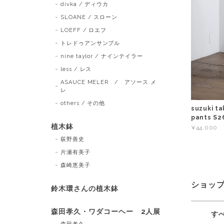
divka / ディウカ
SLOANE / スローン
LOEFF / ロエフ
トレドゥアンサンブル
nine taylor / ナインテイラー
less / レス
ASAUCE MELER / アソース メ
レ
others / その他
suzuki 
pants S2
植木鉢
¥44,000
荻野善史
片瀬有美子
森崎恵美子
ショッ
鈴木環さんの植木鉢
森田孝久・ワダコーヘー 2人展
す