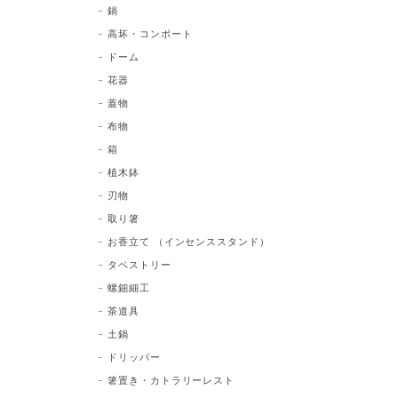
鍋
高坏・コンポート
ドーム
花器
蓋物
布物
箱
植木鉢
刃物
取り箸
お香立て （インセンススタンド）
タペストリー
螺鈿細工
茶道具
土鍋
ドリッパー
箸置き・カトラリーレスト