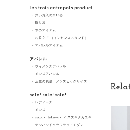
les trois entrepots product
深い貫入の白い器
取り箸
木のアイテム
お香立て （インセンススタンド）
アパレルアイテム
アパレル
ウィメンズアパレル
メンズアパレル
店主の我儘 メンズビッグサイズ
Rela
sale! sale! sale!
レディース
メンズ
suzuki takayuki / スズキタカユキ
テンハンドクラフテッドモダン