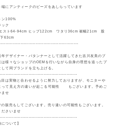
ト端にアンティークのビーズをあしらっています
ン100%
ラック
エスト64-94cm ヒップ122cm ワタリ36cm 裾幅21cm 股
下63cm
----------------------------------------------------
長年デザイナー・パタンナーとして活躍してきた吉川友美のブ
在は様々なショップのOEMを行いながら自身の理想を追ったプ
として同ブランドを立ち上げる。
---------------------------------------------------
お色目は実物と合わせるように努力しておりますが、モニターや
よって見え方の違いが起こる可能性 もございます。予めご
いませ
路での販売もしてございます。売り違いの可能性もございます。
くださいませ
---------------------------------------------------
換について】