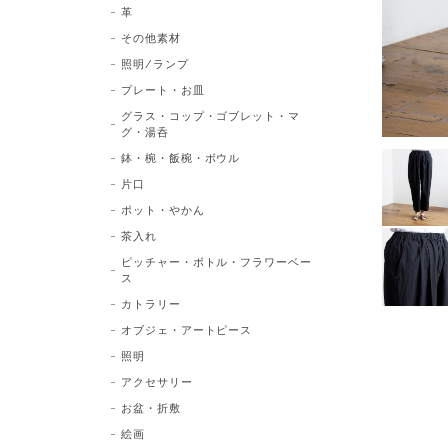
革
その他素材
照明/ランプ
プレート・お皿
グラス・コップ・ゴブレット・マ
グ・湯呑
鉢・椀・飯椀・ボウル
片口
ポット・やかん
茶入れ
ピッチャー・ボトル・フラワーベー
ス
カトラリー
オブジェ・アートピース
照明
アクセサリー
お盆・折敷
絵画