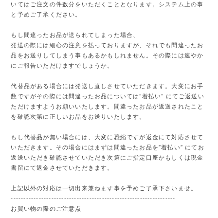
いてはご注文の件数分をいただくこととなります。システム上の事
と予めご了承ください。
もし間違ったお品が送られてしまった場合、
発送の際には細心の注意を払っておりますが、それでも間違ったお
品をお送りしてしまう事もあるかもしれません。その際には速やか
にご報告いただけますでしょうか。
代替品がある場合には発送し直しさせていただきます。大変にお手
数ですがその際には間違ったお品については”着払い” にてご返送い
ただけますようお願いいたします。間違ったお品が返送されたこと
を確認次第に正しいお品をお送りいたします。
もし代替品が無い場合には、大変に恐縮ですが返金にて対応させて
いただきます。その場合にはまずは間違ったお品を”着払い” にてお
返送いただき確認させていただき次第にご指定口座かもしくは現金
書留にて返金させていただきます。
上記以外の対応は一切出来兼ねます事を予めご了承下さいませ。
-----------------------------------------------------------------
お買い物の際のご注意点