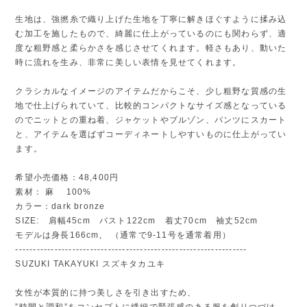
生地は、強撚糸で織り上げた生地を丁寧に解きほぐすように揉み込
む加工を施したもので、綺麗に仕上がっているのにも関わらず、適
度な粗野感と柔らかさを感じさせてくれます。軽さもあり、動いた
時に流れを生み、非常に美しい表情を見せてくれます。
クラシカルなイメージのアイテムだからこそ、少し粗野な質感の生
地で仕上げられていて、比較的コンパクトなサイズ感となっている
のでニットとの重ね着、ジャケットやブルゾン、パンツにスカート
と、アイテムを選ばずコーディネートしやすいものに仕上がってい
ます。
希望小売価格：48,400円
素材： 麻 100%
カラー：dark bronze
SIZE: 肩幅45cm バスト122cm 着丈70cm 袖丈52cm
モデルは身長166cm, （通常で9-11号を通常着用）
-----------------------------------------------------------------
SUZUKI TAKAYUKI スズキタカユキ
女性が本質的に持つ美しさを引き出すため、
”時間と調和”をコンセプトに繊細で緊張感のある服を創りつづけ