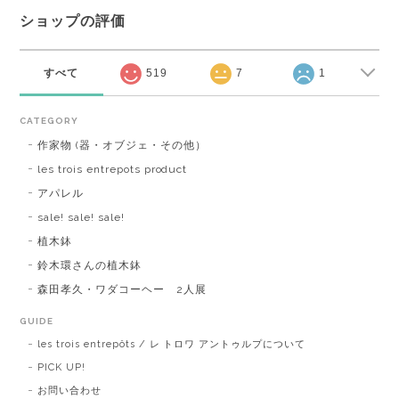
ショップの評価
すべて
519
7
1
CATEGORY
作家物 (器・オブジェ・その他）
les trois entrepots product
アパレル
sale! sale! sale!
植木鉢
鈴木環さんの植木鉢
森田孝久・ワダコーヘー 2人展
GUIDE
les trois entrepôts / レ トロワ アントゥルプについて
PICK UP!
お問い合わせ