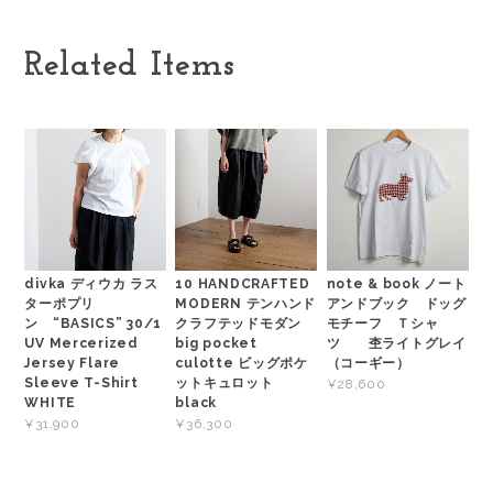
Related Items
divka ディウカ ラス
10 HANDCRAFTED
note & book ノート
ターポプリ
MODERN テンハンド
アンドブック ドッグ
ン “BASICS” 30/1
クラフテッドモダン
モチーフ Ｔシャ
UV Mercerized
big pocket
ツ 杢ライトグレイ
Jersey Flare
culotte ビッグポケ
（コーギー）
Sleeve T-Shirt
ットキュロット
¥28,600
WHITE
black
¥31,900
¥36,300