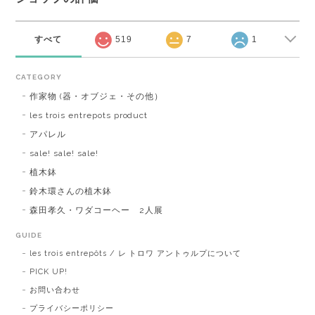
すべて
519
7
1
CATEGORY
作家物 (器・オブジェ・その他）
les trois entrepots product
アパレル
sale! sale! sale!
植木鉢
鈴木環さんの植木鉢
森田孝久・ワダコーヘー 2人展
GUIDE
les trois entrepôts / レ トロワ アントゥルプについて
PICK UP!
お問い合わせ
プライバシーポリシー