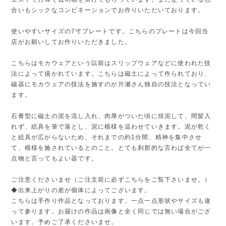
合いもシックなコンビネーションでお作りいただいております。
使いやすいサイズの7寸プレートです。こちらのプレートは今回当
店がお願いしてお作りいただきました。
こちらはモカウェアという以前はスリップウェアなどに使われた技
法によって描かれています。こちらは磁土によって作られており、
磁器にモカウェアの技法を施すのが片瀬さん独自の技法となってい
ます。
石膏型に磁土の泥を流し入れ、肉厚がついた頃に排泥して、間髪入
れず、絵具を筆で落とし、泥に模様を這わせていきます。泥が乾く
と絵具が広がらないため、それまでの約1分間、精神を集中させ
て、模様を施されているとのこと。とても刹那的な言わば全てが一
点物と言ってもよい器です。
ご注意くださいませ（ご注文前に必ずこちらをご覧下さいませ。）
◆出来上がりの差が個体によってございます。
こちらは手作り作品となっております。一点一点形状やサイズも違
って参ります。お届けの作品は画像と全く同じでは無い場合がござ
います。予めご了承くださいませ。