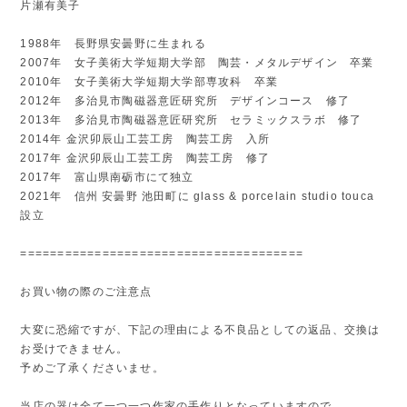
片瀬有美子
1988年 長野県安曇野に生まれる
2007年 女子美術大学短期大学部 陶芸・メタルデザイン 卒業
2010年 女子美術大学短期大学部専攻科 卒業
2012年 多治見市陶磁器意匠研究所 デザインコース 修了
2013年 多治見市陶磁器意匠研究所 セラミックスラボ 修了
2014年 金沢卯辰山工芸工房 陶芸工房 入所
2017年 金沢卯辰山工芸工房 陶芸工房 修了
2017年 富山県南砺市にて独立
2021年 信州 安曇野 池田町に glass & porcelain studio touca
設立
======================================
お買い物の際のご注意点
大変に恐縮ですが、下記の理由による不良品としての返品、交換は
お受けできません。
予めご了承くださいませ。
当店の器は全て一つ一つ作家の手作りとなっていますので、