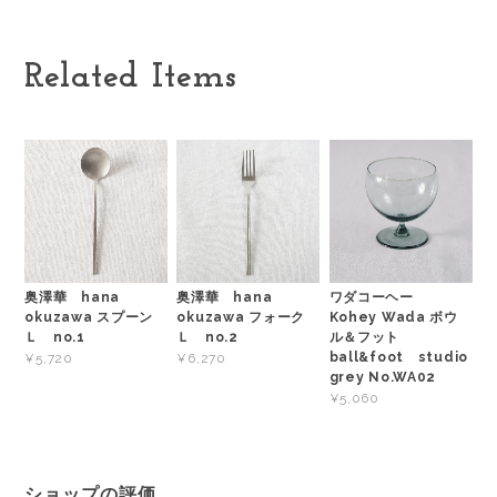
Related Items
奥澤華 hana
奥澤華 hana
ワダコーヘー
okuzawa スプーン
okuzawa フォーク
Kohey Wada ボウ
Ｌ no.1
Ｌ no.2
ル＆フット
ball&foot studio
¥5,720
¥6,270
grey No.WA02
¥5,060
ショップの評価