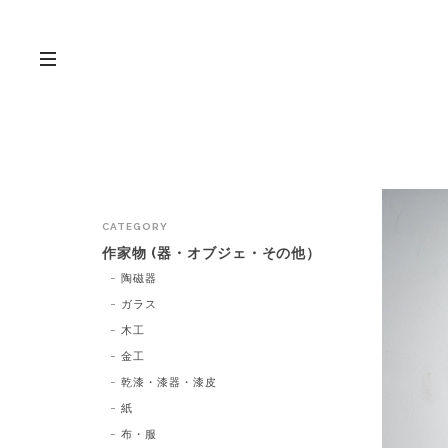
CATEGORY
作家物 (器・オブジェ・その他）
陶磁器
ガラス
木工
金工
乾漆・漆器・漆皮
紙
布・服