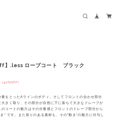
ff】.less ローブコート ブラック
0
(40%OFF)
分量をとったAラインのボディ。そしてフロントの合わせ部分
に大きく取り、その部分が自然に下に落ちて大きなドレープが
このコートの魅力はその分量感とフロントのドレープ部分から
動き“ です。また張りのある素材も、その”動き“の魅力に付与し