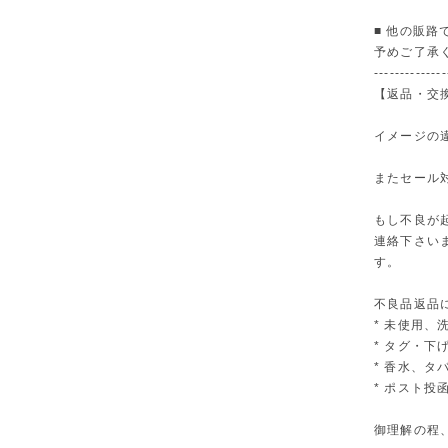
■ 他の販
予めご了承
--------------
【返品・交
イメージの
またセール
もし不良が
連絡下さい
す。
不良品返品
* 未使用、
* タグ・下
* 香水、
* ポスト投
御理解の程