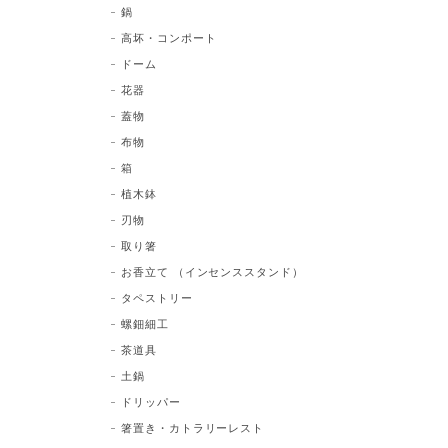
鍋
高坏・コンポート
ドーム
花器
蓋物
布物
箱
植木鉢
刃物
取り箸
お香立て （インセンススタンド）
タペストリー
螺鈿細工
茶道具
土鍋
ドリッパー
箸置き・カトラリーレスト