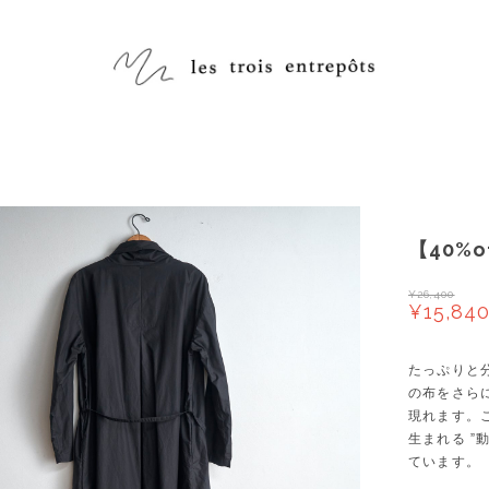
【40%o
¥26,400
¥15,84
たっぷりと
の布をさら
現れます。
生まれる ”
ています。