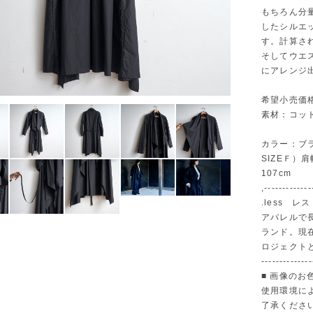
もちろん分
したシルエ
す。計算さ
そしてウエ
にアレンジ
希望小売価格
素材：コット
カラー：ブ
SIZEＦ）肩
107cm
,-------------
.less レス
アパレルで
ランド。現
ロジェクト
--------------
■ 画像の
使用環境に
了承くださ