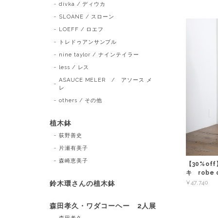
divka / ディウカ
SLOANE / スローン
LOEFF / ロエフ
トレドゥアンサンブル
nine taylor / ナインテイラー
less / レス
ASAUCE MELER / アソース メ
レ
others / その他
植木鉢
荻野善史
片瀬有美子
森崎恵美子
【30%off
キ robe d
¥47,740
鈴木環さんの植木鉢
森田孝久・ワダコーヘー 2人展