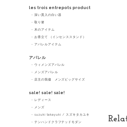
les trois entrepots product
深い貫入の白い器
取り箸
木のアイテム
お香立て （インセンススタンド）
アパレルアイテム
アパレル
ウィメンズアパレル
メンズアパレル
店主の我儘 メンズビッグサイズ
sale! sale! sale!
レディース
メンズ
suzuki takayuki / スズキタカユキ
Rela
テンハンドクラフテッドモダン