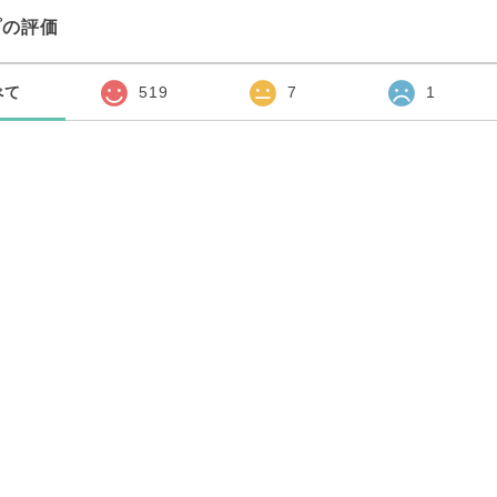
プの評価
べて
519
7
1