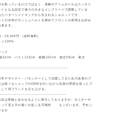
量を取っているだけではなく、肩幅やアームホールはスッキリ
ットとなる設定で後ろの大きなインプリーツで調整していま
れたパターンメイキングから生まれるシルエットです。
ストの共布のサッシュベルトを締めてフロントの表情をお好み
出来ます。
：26,400円 （送料無料）
ン100%
ラック
幅52cm バスト120cm 裾幅102cm 袖丈56cm 着丈
----------------------------------------------------
長年デザイナー・パタンナーとして活躍してきた吉川友美のブ
在は様々なショップのOEMを行いながら自身の理想を追ったプ
として同ブランドを立ち上げる。
---------------------------------------------------
お色目は実物と合わせるように努力しておりますが、モニターや
よって見え方の違いが起こる可能性 もございます。予めご
いませ