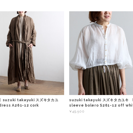
】suzuki takayuki スズキタカユ
suzuki takayuki スズキタカユキ b
ress A261-12 cork
sleeve bolero S261-12 off whi
¥49,500