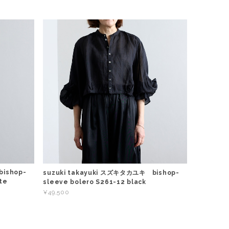
ishop-
suzuki takayuki スズキタカユキ bishop-
te
sleeve bolero S261-12 black
¥49,500