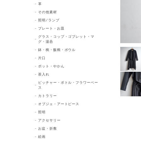
革
その他素材
照明/ランプ
プレート・お皿
グラス・コップ・ゴブレット・マ
グ・湯呑
鉢・椀・飯椀・ボウル
片口
ポット・やかん
茶入れ
ピッチャー・ボトル・フラワーベー
ス
カトラリー
オブジェ・アートピース
照明
アクセサリー
お盆・折敷
絵画