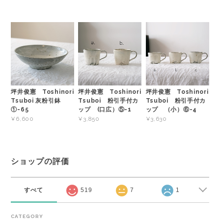
坪井俊憲 Toshinori
坪井俊憲 Toshinori
坪井俊憲 Toshinori
Tsuboi 灰粉引鉢
Tsuboi 粉引手付カ
Tsuboi 粉引手付カ
①-65
ップ (口広）⑤-1
ップ （小）⑥-4
¥6,600
¥3,850
¥3,630
ショップの評価
すべて
519
7
1
CATEGORY