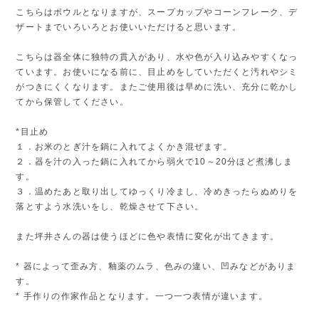
こちらはボウルとなりますが、スープカップやコーンフレーク、デ
ザートまでいろいろとお使いいただけると思います。
こちらは器全体に独特の貫入があり、水や色が入り込みやすくなっ
ています。お使いになる前に、目止めをしていただくと汚れやシミ
がつきにくくなります。またご使用後は早めに洗い、充分に乾かし
てから保管してください。
*目止め
１．お米のとぎ汁を鍋に入れてよくかき混ぜます。
２．器を汁の入った鍋に入れてから弱火で10～20分ほど煮沸しま
す。
３．温めたあと取り出してゆっくり冷まし、冷めきったらぬめりを
落とすよう水洗いをし、乾燥させて下さい。
また坪井さんの器は使うほどに色や表情に変化が出てきます。
* 器によって歪み方、釉薬のムラ、色みの違い、凹みなどがありま
す。
* 手作りの作家作品となります。一つ一つ表情が違います。