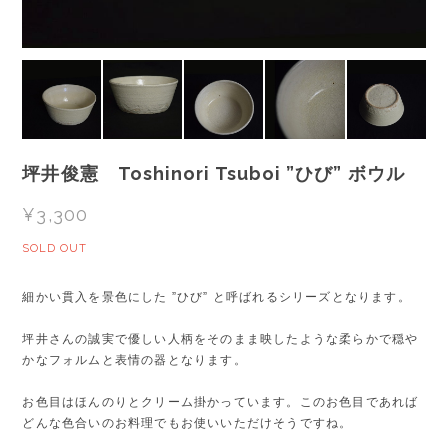
坪井俊憲 Toshinori Tsuboi ”ひび” ボウル
¥3,300
SOLD OUT
細かい貫入を景色にした ”ひび” と呼ばれるシリーズとなります。
坪井さんの誠実で優しい人柄をそのまま映したような柔らかで穏や
かなフォルムと表情の器となります。
お色目はほんのりとクリーム掛かっています。このお色目であれば
どんな色合いのお料理でもお使いいただけそうですね。