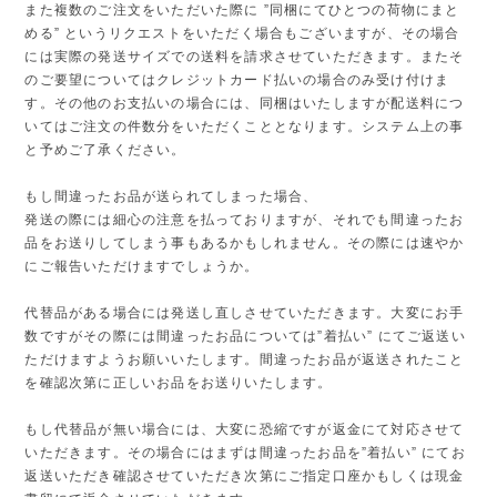
また複数のご注文をいただいた際に ”同梱にてひとつの荷物にまと
める” というリクエストをいただく場合もございますが、その場合
には実際の発送サイズでの送料を請求させていただきます。またそ
のご要望についてはクレジットカード払いの場合のみ受け付けま
す。その他のお支払いの場合には、同梱はいたしますが配送料につ
いてはご注文の件数分をいただくこととなります。システム上の事
と予めご了承ください。
もし間違ったお品が送られてしまった場合、
発送の際には細心の注意を払っておりますが、それでも間違ったお
品をお送りしてしまう事もあるかもしれません。その際には速やか
にご報告いただけますでしょうか。
代替品がある場合には発送し直しさせていただきます。大変にお手
数ですがその際には間違ったお品については”着払い” にてご返送い
ただけますようお願いいたします。間違ったお品が返送されたこと
を確認次第に正しいお品をお送りいたします。
もし代替品が無い場合には、大変に恐縮ですが返金にて対応させて
いただきます。その場合にはまずは間違ったお品を”着払い” にてお
返送いただき確認させていただき次第にご指定口座かもしくは現金