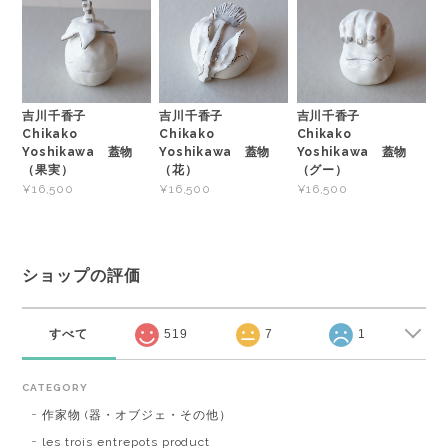
吉川千香子
吉川千香子
吉川千香子
Chikako
Chikako
Chikako
Yoshikawa 蓋物
Yoshikawa 蓋物
Yoshikawa 蓋物
（果実）
（花）
（グー）
¥16,500
¥16,500
¥16,500
ショップの評価
すべて
519
7
1
CATEGORY
作家物 (器・オブジェ・その他）
les trois entrepots product