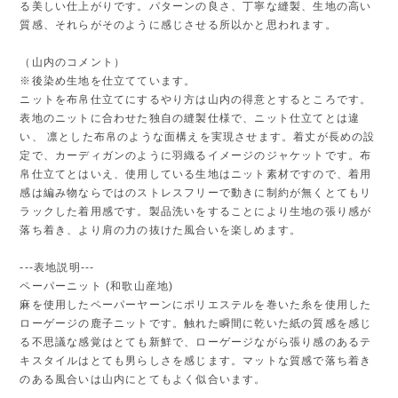
る美しい仕上がりです。パターンの良さ、丁寧な縫製、生地の高い
質感、それらがそのように感じさせる所以かと思われます。
（山内のコメント）
※後染め生地を仕立てています。
ニットを布帛仕立てにするやり方は山内の得意とするところです。
表地のニットに合わせた独自の縫製仕様で、ニット仕立てとは違
い、 凛とした布帛のような面構えを実現させます。着丈が⻑めの設
定で、カーディガンのように羽織るイメージのジャケットです。布
帛仕立てとはいえ、使用している生地はニット素材ですので、着用
感は編み物ならではのストレスフリーで動きに制約が無くとてもリ
ラックした着用感です。製品洗いをすることにより生地の張り感が
落ち着き、より肩の力の抜けた風合いを楽しめます。
---表地説明---
ペーパーニット (和歌山産地)
麻を使用したペーパーヤーンにポリエステルを巻いた糸を使用した
ローゲージの鹿子ニットです。触れた瞬間に乾いた紙の質感を感じ
る不思議な感覚はとても新鮮で、ローゲージながら張り感のあるテ
キスタイルはとても男らしさを感じます。マットな質感で落ち着き
のある風合いは山内にとてもよく似合います。