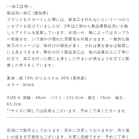
---加工説明---
製品洗い加工 (愛知県)
ブランドをスタートした際には、後加工を行わないという一つのコ
ンセプトを設けていましたが、2年ほど前から数品番製品洗いを施
したアイテムを提案しています。水洗いや、物によってはタンブラ
ー乾燥させ、シワ感や小慣れた雰囲気を付着させます。一般的な後
加工のイメージは、味付けの場合が多く、それは裏を返せば粗隠し
にも見えてきます。弊社の行う製品加工は、他の品番以上に丁寧に
仕立て、加工を行った際にも凛とした佇まいが残るよう仕立てに配
慮した作りをしています。
素材：紙 70% ポリエステル 30% (尾州産)
カラー：black
SIZE 4: 肩幅：48cm バスト：121.5cm 着丈：76cm 袖丈：
65.2cm
**サイズに関しては誤差もございます。予めご了承くださいませ。
-----------------------------------------------------------------
店頭にて販売もしております。充分に注意しておりますが、売り違
いが起きる可能性もございます。大変に恐縮ですが、予めご了承く