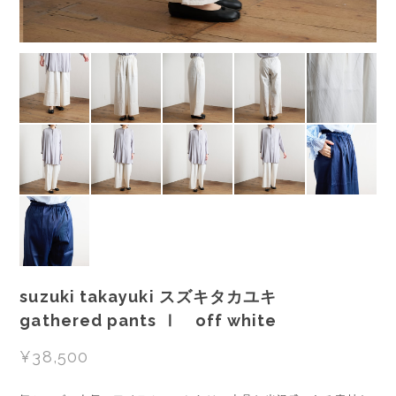
suzuki takayuki スズキタカユキ
gathered pants Ⅰ off white
¥38,500