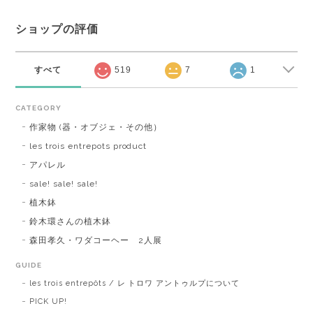
ショップの評価
すべて
519
7
1
CATEGORY
作家物 (器・オブジェ・その他）
les trois entrepots product
アパレル
sale! sale! sale!
植木鉢
鈴木環さんの植木鉢
森田孝久・ワダコーヘー 2人展
GUIDE
les trois entrepôts / レ トロワ アントゥルプについて
PICK UP!