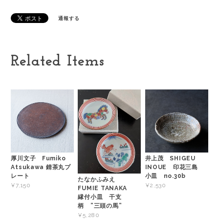
通報する
Related Items
厚川文子 Fumiko
井上茂 SHIGEU
Atsukawa 錆茶丸プ
INOUE 印花三島
レート
小皿 no.30b
たなかふみえ
¥7,150
¥2,530
FUMIE TANAKA
縁付小皿 干支
柄 ”三頭の馬”
¥5,280