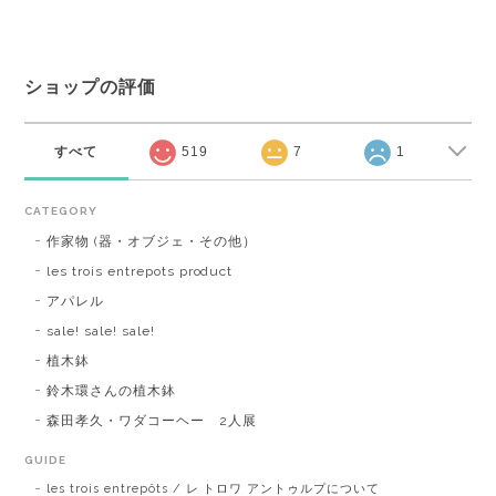
ショップの評価
すべて
519
7
1
CATEGORY
作家物 (器・オブジェ・その他）
les trois entrepots product
アパレル
sale! sale! sale!
植木鉢
鈴木環さんの植木鉢
森田孝久・ワダコーヘー 2人展
GUIDE
les trois entrepôts / レ トロワ アントゥルプについて