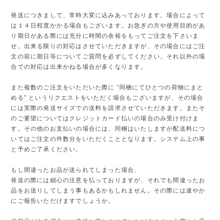
発送につきまして、常時大変に込みあっております。場合によって
は１４日程度かかる場合もございます。お急ぎの方や使用目的があ
り期日がある際には充分に時間の余裕をもってご注文を下さいま
せ。出来る限りの対応はさせていただきますが、その場合にはご注
文の前に期日等についてご質問を必ずしてください。それ以外の場
合での対応は出来かねる場合が多くなります。
また複数のご注文をいただいた際に ”同梱にてひとつの荷物にまと
める” というリクエストをいただく場合もございますが、その場合
には実際の発送サイズでの送料を請求させていただきます。またそ
のご要望についてはクレジットカード払いの場合のみ受け付けま
す。その他のお支払いの場合には、同梱はいたしますが配送料につ
いてはご注文の件数分をいただくこととなります。システム上の事
と予めご了承ください。
もし間違ったお品が送られてしまった場合、
発送の際には細心の注意を払っておりますが、それでも間違ったお
品をお送りしてしまう事もあるかもしれません。その際には速やか
にご報告いただけますでしょうか。