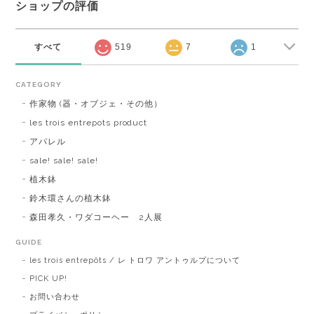
ショップの評価
すべて
519
7
1
CATEGORY
作家物 (器・オブジェ・その他）
les trois entrepots product
アパレル
sale! sale! sale!
植木鉢
鈴木環さんの植木鉢
森田孝久・ワダコーヘー 2人展
GUIDE
les trois entrepôts / レ トロワ アントゥルプについて
PICK UP!
お問い合わせ