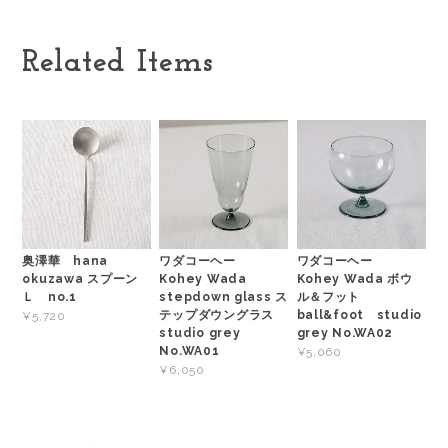
Related Items
奥澤華 hana
ワダコーヘー
ワダコーヘー
okuzawa スプーン
Kohey Wada
Kohey Wada ボウ
Ｌ no.1
stepdown glass ス
ル＆フット
テップダウングラス
ball&foot studio
¥5,720
studio grey
grey No.WA02
No.WA01
¥5,060
¥6,050