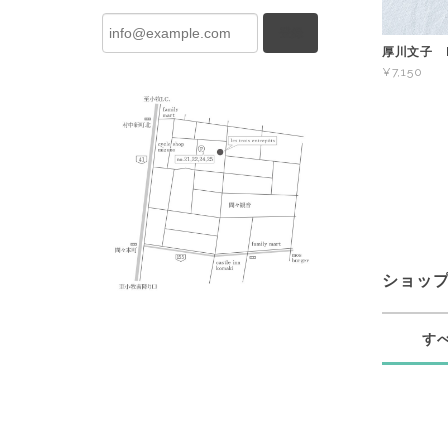
登録
厚川文子 F
¥7,150
ショッ
す