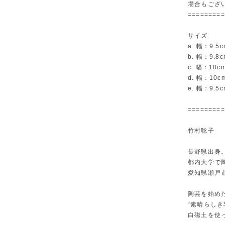
場合もござ
=========
サイズ
a. 幅：9.
b. 幅：9.
c. 幅：10
d. 幅：10
e. 幅：9.
=========
竹村聡子
長野県出身
都内大学で
愛知県瀬戸
陶芸を始め
“素晴らし
白磁土を使