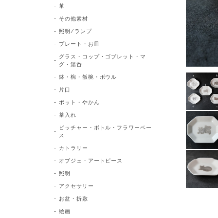
革
その他素材
照明/ランプ
プレート・お皿
グラス・コップ・ゴブレット・マ
グ・湯呑
鉢・椀・飯椀・ボウル
片口
ポット・やかん
茶入れ
ピッチャー・ボトル・フラワーベー
ス
カトラリー
オブジェ・アートピース
照明
アクセサリー
お盆・折敷
絵画