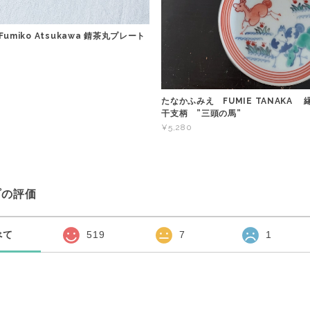
umiko Atsukawa 錆茶丸プレート
たなかふみえ FUMIE TANAKA
干支柄 ”三頭の馬”
¥5,280
プの評価
べて
519
7
1