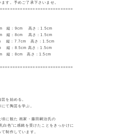
います。予めご了承下さいませ。
=============================
5cm 縦：9cm 高さ：1.5cm
8cm 縦：8cm 高さ：1.5cm
cm 縦：7.7cm 高さ：1.5cm
cm 縦：8.5cm 高さ：1.5cm
5cm 縦：8cm 高さ：1.5cm
=============================
。
陶芸を始める。
市にて陶芸を学ぶ。
た頃に観た 画家・藤田嗣治氏の
き乳白色”に感銘を受けたことをきっかけに
って制作しています。