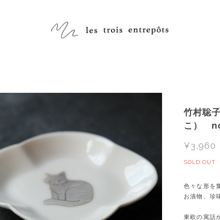
竹村聡子 
こ） no
¥3,960
SOLD OUT
色々な形を
お漬物、珍
東欧の寓話