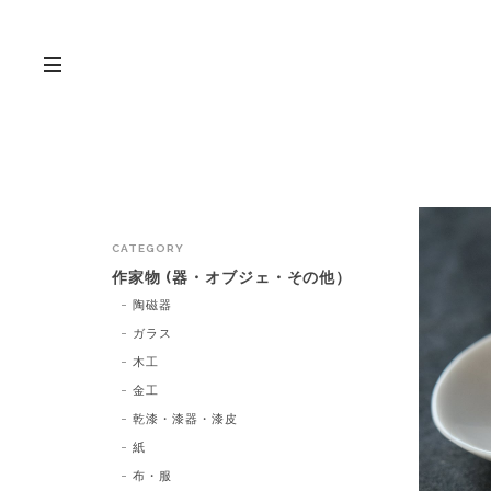
CATEGORY
作家物 (器・オブジェ・その他）
陶磁器
ガラス
木工
金工
乾漆・漆器・漆皮
紙
布・服