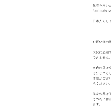
銀彩を用い
｢animate
日本人らし
=========
お買い物の
大変に恐縮
できません
当店の器は
はひとつと
体差がござ
承ください
作家作品は
その為に作
ます。