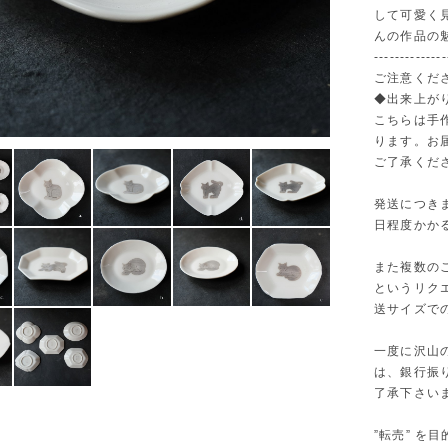
して可愛く
んの作品の
--------------
ご注意くだ
◆出来上が
こちらは手
ります。お
ご了承くだ
発送につき
日程度かか
また複数の
というリク
送サイズで
一度に沢山
は、銀行振
了承下さい
”転売” 