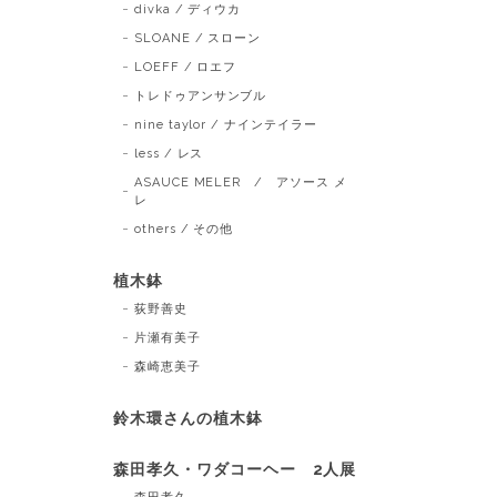
divka / ディウカ
SLOANE / スローン
LOEFF / ロエフ
トレドゥアンサンブル
nine taylor / ナインテイラー
less / レス
ASAUCE MELER / アソース メ
レ
others / その他
植木鉢
荻野善史
片瀬有美子
森崎恵美子
鈴木環さんの植木鉢
森田孝久・ワダコーヘー 2人展