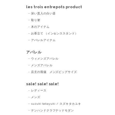
les trois entrepots product
深い貫入の白い器
取り箸
木のアイテム
お香立て （インセンススタンド）
アパレルアイテム
アパレル
ウィメンズアパレル
メンズアパレル
店主の我儘 メンズビッグサイズ
sale! sale! sale!
レディース
メンズ
suzuki takayuki / スズキタカユキ
テンハンドクラフテッドモダン