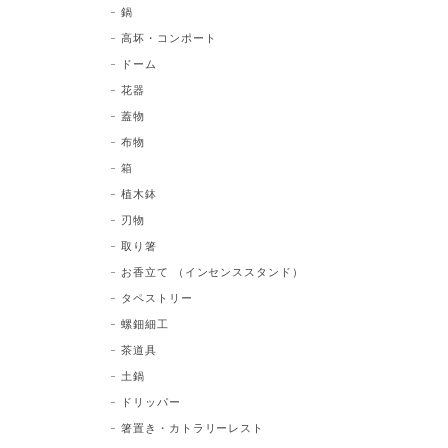
鍋
高坏・コンポート
ドーム
花器
蓋物
布物
箱
植木鉢
刃物
取り箸
お香立て （インセンススタンド）
タペストリー
螺鈿細工
茶道具
土鍋
ドリッパー
箸置き・カトラリーレスト