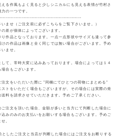
見える作風もよく見ると少しシニカルにも見える表情が竹村さ
魅力の一つです。
---------------------------------------------------
さいませ（ご注文前に必ずこちらをご覧下さいませ。）
りの差が個体によってございます。
作り作品となっております。一点一点形状やサイズも違って参
届けの作品は画像と全く同じでは無い場合がございます。予め
さいませ。
まして、常時大変に込みあっております。場合によっては１４
る場合もございます。
ご注文をいただいた際に ”同梱にてひとつの荷物にまとめる”
エストをいただく場合もございますが、その場合には実際の発
の送料を請求させていただきます。予めご了承ください。
のご注文を頂いた場合、金額が多いと当方にて判断した場合に
り込みのみのお支払いをお願いする場合もございます。予めご
ませ。
を目的としたご注文と当店が判断した場合にはご注文をお断りする