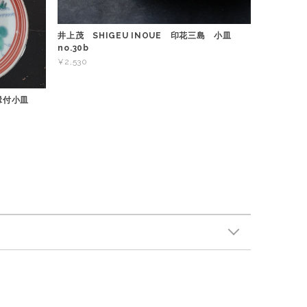
井上茂 SHIGEU INOUE 印花三島 小皿
no.30b
¥2,530
 縁付小皿