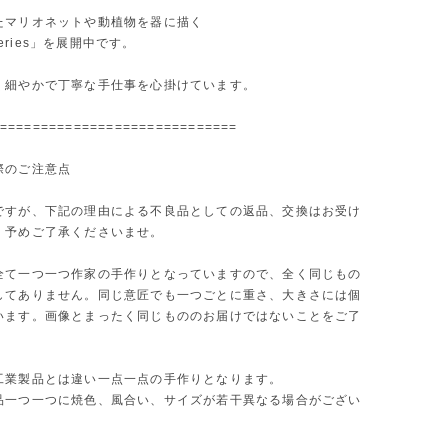
たマリオネットや動植物を器に描く
 series」を展開中です。
く細やかで丁寧な手仕事を心掛けています。
=============================
際のご注意点
ですが、下記の理由による不良品としての返品、交換はお受け
。予めご了承くださいませ。
全て一つ一つ作家の手作りとなっていますので、全く同じもの
してありません。同じ意匠でも一つごとに重さ、大きさには個
います。画像とまったく同じもののお届けではないことをご了
。
工業製品とは違い一点一点の手作りとなります。
品一つ一つに焼色、風合い、サイズが若干異なる場合がござい