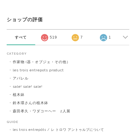
ショップの評価
すべて
519
7
1
CATEGORY
作家物 (器・オブジェ・その他）
les trois entrepots product
アパレル
sale! sale! sale!
植木鉢
鈴木環さんの植木鉢
森田孝久・ワダコーヘー 2人展
GUIDE
les trois entrepôts / レ トロワ アントゥルプについて