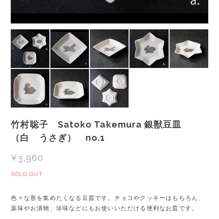
竹村聡子 Satoko Takemura 銀獣豆皿
（白 うさぎ） no.1
¥3,960
SOLD OUT
色々な形を集めたくなる豆皿です。チョコやクッキーはもちろん、
薬味やお漬物、珍味などにもお使いいただける便利なお皿です。