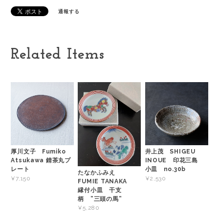
通報する
Related Items
厚川文子 Fumiko
井上茂 SHIGEU
Atsukawa 錆茶丸プ
INOUE 印花三島
レート
小皿 no.30b
たなかふみえ
¥7,150
¥2,530
FUMIE TANAKA
縁付小皿 干支
柄 ”三頭の馬”
¥5,280