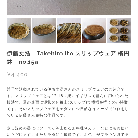
伊藤丈浩 Takehiro Ito スリップウェア 楕円
鉢 no.15a
¥4,400
益子で活動されている伊藤丈浩さんのスリップウェアのご紹介で
す。スリップウェアとは17-18世紀にイギリスで盛んに用いられた
技法で、器の表面に泥状の化粧土(スリップ)で模様を描くのが特徴
です。そのスリップウェアをモダンに今日的なイメージで制作をし
ている伊藤さん独特な作品です。
少し深めの器にはソースが沢山あるお料理やカレーなどにもお使い
いただけます。またサラダにも最適です。お色目がブラウン系でま