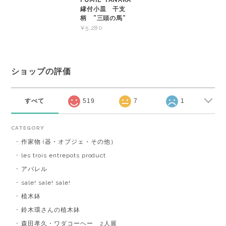
FUMIE TANAKA
縁付小皿 干支
柄 ”三頭の馬”
¥5,280
ショップの評価
すべて
519
7
1
CATEGORY
作家物 (器・オブジェ・その他）
les trois entrepots product
アパレル
sale! sale! sale!
植木鉢
鈴木環さんの植木鉢
森田孝久・ワダコーヘー 2人展