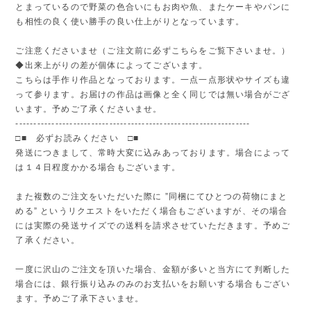
とまっているので野菜の色合いにもお肉や魚、またケーキやパンに
も相性の良く使い勝手の良い仕上がりとなっています。
ご注意くださいませ（ご注文前に必ずこちらをご覧下さいませ。）
◆出来上がりの差が個体によってございます。
こちらは手作り作品となっております。一点一点形状やサイズも違
って参ります。お届けの作品は画像と全く同じでは無い場合がござ
います。予めご了承くださいませ。
-----------------------------------------------------------------
□■ 必ずお読みください □■
発送につきまして、常時大変に込みあっております。場合によって
は１４日程度かかる場合もございます。
また複数のご注文をいただいた際に ”同梱にてひとつの荷物にまと
める” というリクエストをいただく場合もございますが、その場合
には実際の発送サイズでの送料を請求させていただきます。予めご
了承ください。
一度に沢山のご注文を頂いた場合、金額が多いと当方にて判断した
場合には、銀行振り込みのみのお支払いをお願いする場合もござい
ます。予めご了承下さいませ。