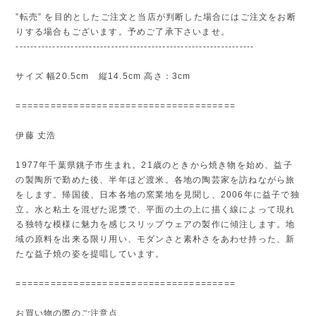
”転売” を目的としたご注文と当店が判断した場合にはご注文をお断
りする場合もございます。予めご了承下さいませ。
-----------------------------------------------------------------
サイズ 幅20.5cm 縦14.5cm 高さ：3cm
======================================
伊藤 丈浩
1977年千葉県銚子市生まれ。21歳のときから焼き物を始め、益子
の製陶所で勤めた後、半年ほど渡米。各地の陶芸家を訪ねながら旅
をします。帰国後、日本各地の窯業地を見聞し、2006年に益子で独
立。水と粘土を混ぜた泥漿で、平面の土の上に描く線によって現れ
る独特な模様に魅力を感じスリップウェアの製作に傾注します。地
域の原料を出来る限り用い、モダンさと素朴さをあわせ持った、新
たな益子焼の姿を提唱しています。
======================================
お買い物の際のご注意点