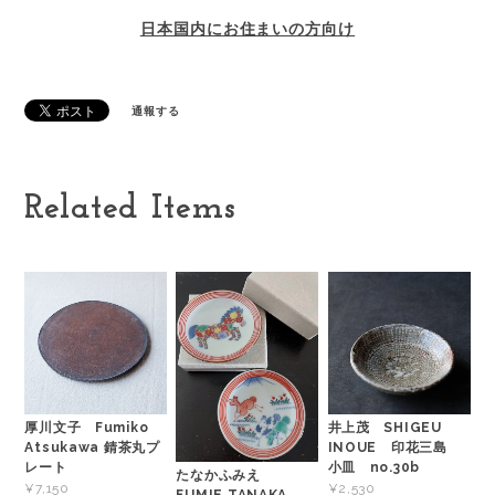
日本国内にお住まいの方向け
通報する
Related Items
厚川文子 Fumiko
井上茂 SHIGEU
Atsukawa 錆茶丸プ
INOUE 印花三島
レート
小皿 no.30b
たなかふみえ
¥7,150
¥2,530