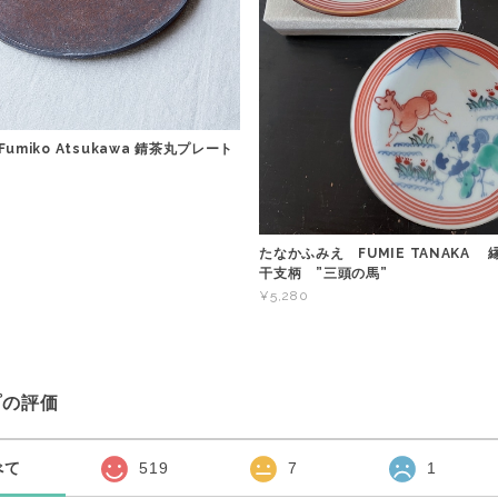
umiko Atsukawa 錆茶丸プレート
たなかふみえ FUMIE TANAKA
干支柄 ”三頭の馬”
¥5,280
プの評価
べて
519
7
1