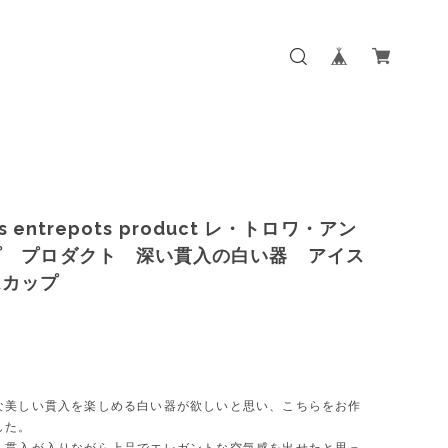
ois entrepots product レ・トロワ・アン
プ プロダクト 深い貫入の白い器 アイス
ムカップ
な美しい貫入を楽しめる白い器が欲しいと思い、こちらをお作
した。