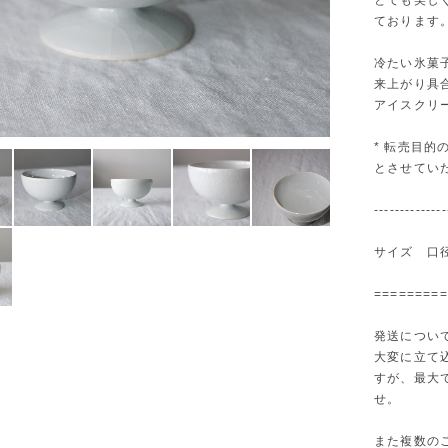
とても美し
ております
冷たい氷菓
来上がり具
アイスクリ
* 転売目
とさせてい
--------------
サイズ 口径
=========
発送につい
大変に立て
すが、最大
せ。
また複数の