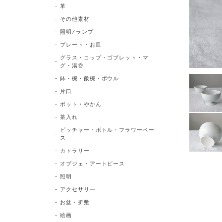
革
その他素材
照明/ランプ
プレート・お皿
グラス・コップ・ゴブレット・マ
グ・湯呑
鉢・椀・飯椀・ボウル
片口
ポット・やかん
茶入れ
ピッチャー・ボトル・フラワーベー
ス
カトラリー
オブジェ・アートピース
照明
アクセサリー
お盆・折敷
絵画