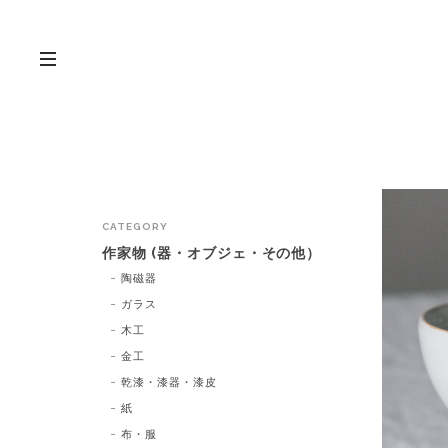
CATEGORY
作家物 (器・オブジェ・その他）
陶磁器
ガラス
木工
金工
乾漆・漆器・漆皮
紙
布・服