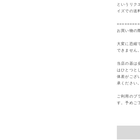
というリク
イズでの送
=========
お買い物の
大変に恐縮
できません
当店の器は
はひとつと
体差がござ
承ください
ご利用のブ
す。予めご