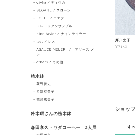
divka / ディウカ
SLOANE / スローン
LOEFF / ロエフ
トレドゥアンサンブル
nine taylor / ナインテイラー
厚川文子 F
less / レス
¥7,150
ASAUCE MELER / アソース メ
レ
others / その他
植木鉢
荻野善史
片瀬有美子
森崎恵美子
ショッ
鈴木環さんの植木鉢
す
森田孝久・ワダコーヘー 2人展