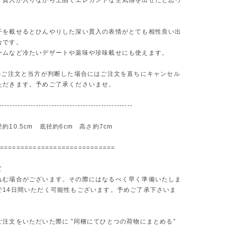
く貫入が入りながら上品でエレガントな空気感を出せたと思っ
。
子を載せるとひんやりした深い貫入の表情がとても相性良い出
合です。
ームなど冷たいデザートや薬味や珍味載せにも使えます。
的のご注文と当方が判断した場合にはご注文を直ちにキャンセル
ただきます。予めご了承くださいませ。
---------------------------------------------------
約10.5cm 底径約6cm 高さ約7cm
============================
て
込む場合がございます。その際にはなるべく早く準備いたしま
で14日間いただく可能性もございます。予めご了承下さいま
ご注文をいただいた際に ”同梱にてひとつの荷物にまとめる”