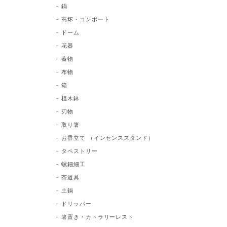
鍋
高坏・コンポート
ドーム
花器
蓋物
布物
箱
植木鉢
刃物
取り箸
お香立て （インセンススタンド）
タペストリー
螺鈿細工
茶道具
土鍋
ドリッパー
箸置き・カトラリーレスト