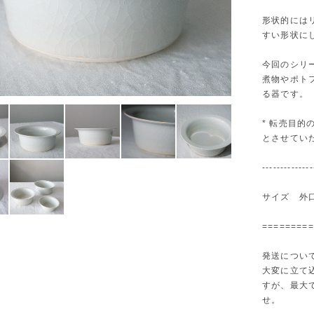
形状的には
すい形状に
今回のシリ
煮物やポト
る器です。
* 転売目
とさせてい
--------------
サイズ 外口
=========
発送につい
大変に立て
すが、最大
せ。