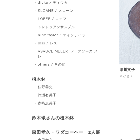
divka / ディウカ
SLOANE / スローン
LOEFF / ロエフ
トレドゥアンサンブル
nine taylor / ナインテイラー
less / レス
ASAUCE MELER / アソース メ
レ
others / その他
厚川文子 F
¥7,150
植木鉢
荻野善史
片瀬有美子
森崎恵美子
鈴木環さんの植木鉢
森田孝久・ワダコーヘー 2人展