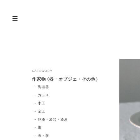
CATEGORY
作家物 (器・オブジェ・その他）
陶磁器
ガラス
木工
金工
乾漆・漆器・漆皮
紙
布・服