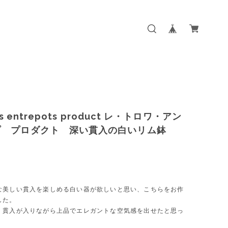
ois entrepots product レ・トロワ・アン
プ プロダクト 深い貫入の白いリム鉢
な美しい貫入を楽しめる白い器が欲しいと思い、こちらをお作
した。
く貫入が入りながら上品でエレガントな空気感を出せたと思っ
。