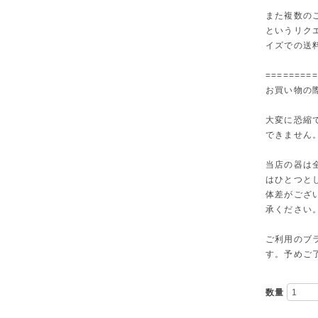
また複数の
というリク
イズでの送
=========
お買い物の
大変に恐縮
できません
当店の器は
はひとつと
体差がござ
承ください
ご利用のブ
す。予めご
数量