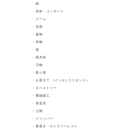
鍋
高坏・コンポート
ドーム
花器
蓋物
布物
箱
植木鉢
刃物
取り箸
お香立て （インセンススタンド）
タペストリー
螺鈿細工
茶道具
土鍋
ドリッパー
箸置き・カトラリーレスト