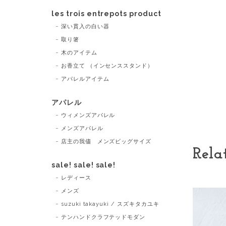
les trois entrepots product
深い貫入の白い器
取り箸
木のアイテム
お香立て （インセンススタンド）
アパレルアイテム
アパレル
ウィメンズアパレル
メンズアパレル
店主の我儘 メンズビッグサイズ
Rela
sale! sale! sale!
レディース
メンズ
suzuki takayuki / スズキタカユキ
テンハンドクラフテッドモダン