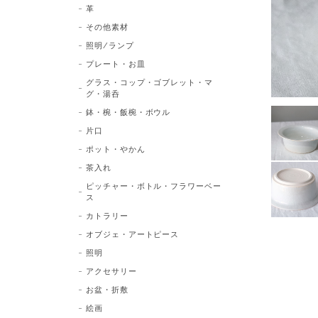
革
その他素材
照明/ランプ
プレート・お皿
グラス・コップ・ゴブレット・マ
グ・湯呑
鉢・椀・飯椀・ボウル
片口
ポット・やかん
茶入れ
ピッチャー・ボトル・フラワーベー
ス
カトラリー
オブジェ・アートピース
照明
アクセサリー
お盆・折敷
絵画