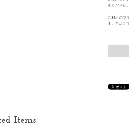
承ください
ご利用のブ
す。予めご
ted Items