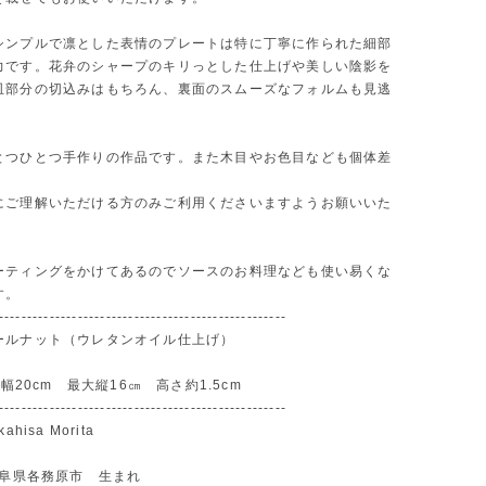
シンプルで凛とした表情のプレートは特に丁寧に作られた細部
力です。花弁のシャープのキリっとした仕上げや美しい陰影を
皿部分の切込みはもちろん、裏面のスムーズなフォルムも見逃
とつひとつ手作りの作品です。また木目やお色目なども個体差
。
にご理解いただける方のみご利用くださいますようお願いいた
ーティングをかけてあるのでソースのお料理なども使い易くな
す。
---------------------------------------------------
ールナット（ウレタンオイル仕上げ）
大幅20cm 最大縦16㎝ 高さ約1.5cm
---------------------------------------------------
hisa Morita
岐阜県各務原市 生まれ