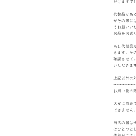
だけますで
代替品があ
がその際に
うお願いい
お品をお送
もし代替品
きます。そ
確認させて
いただきま
上記以外の
--------------
お買い物の
大変に恐縮
できません
当店の器は
はひとつと
体差がござ