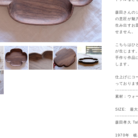
森田さんの
の意匠が魅
生み出すお
せません。
こちらはひ
が生じます
手作り作品
します。
仕上げにコ
っておりま
--------------
素材：ウォ
SIZE: 最
--------------
森田孝久 Taka
1970年 