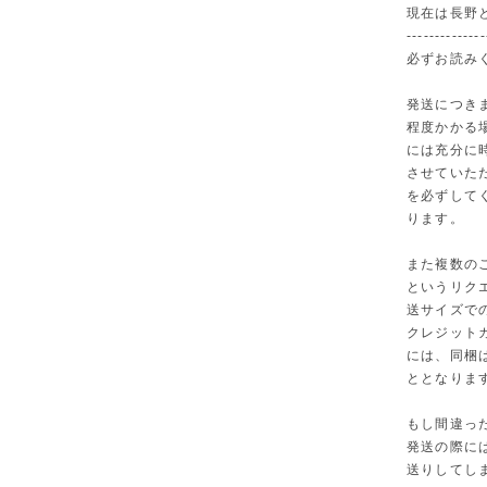
現在は長野
--------------
必ずお読み
発送につき
程度かかる
には充分に
させていた
を必ずして
ります。
また複数の
というリク
送サイズで
クレジット
には、同梱
ととなりま
もし間違っ
発送の際に
送りしてし