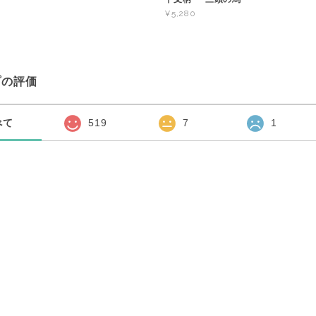
¥5,280
プの評価
べて
519
7
1