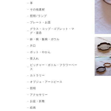
革
その他素材
照明/ランプ
プレート・お皿
グラス・コップ・ゴブレット・マ
グ・湯呑
鉢・椀・飯椀・ボウル
片口
ポット・やかん
茶入れ
ピッチャー・ボトル・フラワーベー
ス
カトラリー
オブジェ・アートピース
照明
アクセサリー
お盆・折敷
絵画