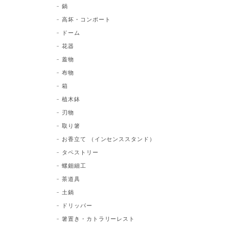
鍋
高坏・コンポート
ドーム
花器
蓋物
布物
箱
植木鉢
刃物
取り箸
お香立て （インセンススタンド）
タペストリー
螺鈿細工
茶道具
土鍋
ドリッパー
箸置き・カトラリーレスト