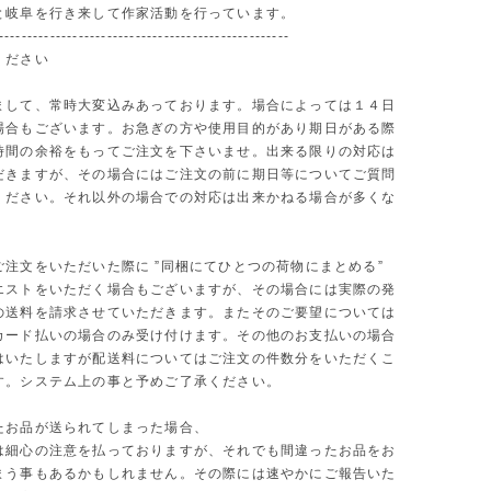
と岐阜を行き来して作家活動を行っています。
---------------------------------------------------
ください
まして、常時大変込みあっております。場合によっては１４日
場合もございます。お急ぎの方や使用目的があり期日がある際
時間の余裕をもってご注文を下さいませ。出来る限りの対応は
だきますが、その場合にはご注文の前に期日等についてご質問
ください。それ以外の場合での対応は出来かねる場合が多くな
ご注文をいただいた際に ”同梱にてひとつの荷物にまとめる”
エストをいただく場合もございますが、その場合には実際の発
の送料を請求させていただきます。またそのご要望については
カード払いの場合のみ受け付けます。その他のお支払いの場合
はいたしますが配送料についてはご注文の件数分をいただくこ
す。システム上の事と予めご了承ください。
たお品が送られてしまった場合、
は細心の注意を払っておりますが、それでも間違ったお品をお
まう事もあるかもしれません。その際には速やかにご報告いた