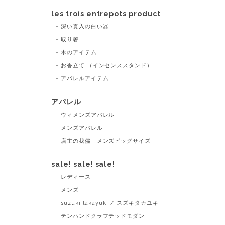
les trois entrepots product
深い貫入の白い器
取り箸
木のアイテム
お香立て （インセンススタンド）
アパレルアイテム
アパレル
ウィメンズアパレル
メンズアパレル
店主の我儘 メンズビッグサイズ
sale! sale! sale!
レディース
メンズ
suzuki takayuki / スズキタカユキ
テンハンドクラフテッドモダン