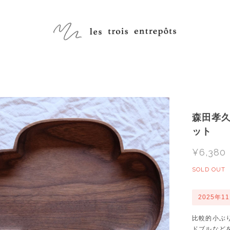
森田孝久 
ット
¥6,380
SOLD OUT
2025年1
比較的小ぶ
ドブルなど