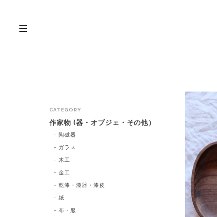
CATEGORY
作家物 (器・オブジェ・その他）
陶磁器
ガラス
木工
金工
乾漆・漆器・漆皮
紙
布・服