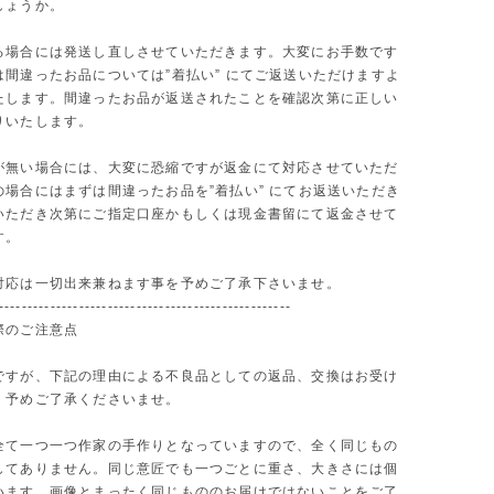
しょうか。
る場合には発送し直しさせていただきます。大変にお手数です
は間違ったお品については”着払い” にてご返送いただけますよ
たします。間違ったお品が返送されたことを確認次第に正しい
りいたします。
が無い場合には、大変に恐縮ですが返金にて対応させていただ
の場合にはまずは間違ったお品を”着払い” にてお返送いただき
いただき次第にご指定口座かもしくは現金書留にて返金させて
す。
対応は一切出来兼ねます事を予めご了承下さいませ。
---------------------------------------------------
際のご注意点
ですが、下記の理由による不良品としての返品、交換はお受け
。予めご了承くださいませ。
全て一つ一つ作家の手作りとなっていますので、全く同じもの
してありません。同じ意匠でも一つごとに重さ、大きさには個
います。画像とまったく同じもののお届けではないことをご了