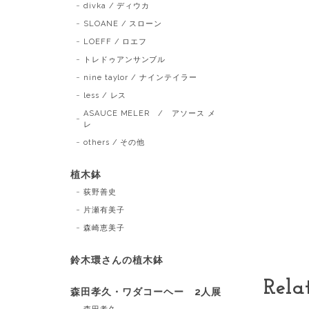
divka / ディウカ
SLOANE / スローン
LOEFF / ロエフ
トレドゥアンサンブル
nine taylor / ナインテイラー
less / レス
ASAUCE MELER / アソース メ
レ
others / その他
植木鉢
荻野善史
片瀬有美子
森崎恵美子
鈴木環さんの植木鉢
Rela
森田孝久・ワダコーヘー 2人展