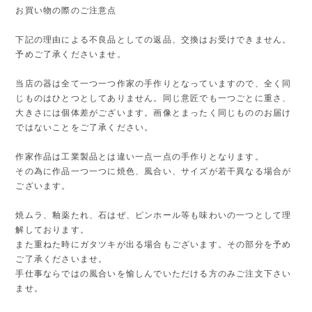
お買い物の際のご注意点
下記の理由による不良品としての返品、交換はお受けできません。
予めご了承くださいませ。
当店の器は全て一つ一つ作家の手作りとなっていますので、全く同
じものはひとつとしてありません。同じ意匠でも一つごとに重さ、
大きさには個体差がございます。画像とまったく同じもののお届け
ではないことをご了承ください。
作家作品は工業製品とは違い一点一点の手作りとなります。
その為に作品一つ一つに焼色、風合い、サイズが若干異なる場合が
ございます。
焼ムラ、釉薬たれ、石はぜ、ピンホール等も味わいの一つとして理
解しております。
また重ねた時にガタツキが出る場合もございます。その部分を予め
ご了承くださいませ。
手仕事ならではの風合いを愉しんでいただける方のみご注文下さい
ませ。