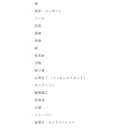
鍋
高坏・コンポート
ドーム
花器
蓋物
布物
箱
植木鉢
刃物
取り箸
お香立て （インセンススタンド）
タペストリー
螺鈿細工
茶道具
土鍋
ドリッパー
箸置き・カトラリーレスト