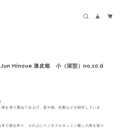
un Hinoue 漆皮箱 小（深型）no.10 d
0
は
し漆を塗り重ねて仕上げ、器や箱、折敷などを制作していま
は木で胎を作り、その上にベジタブルタンニン鞣しの革を張り