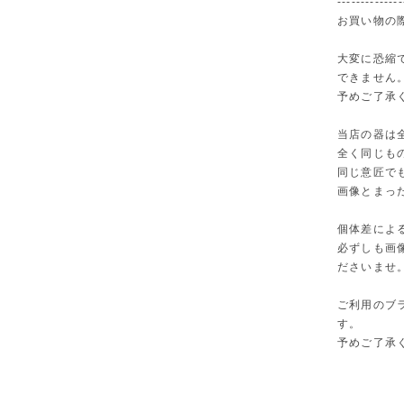
--------------
お買い物の
大変に恐縮
できません
予めご了承
当店の器は
全く同じも
同じ意匠で
画像とまっ
個体差によ
必ずしも画
ださいませ
ご利用のブ
す。
予めご了承