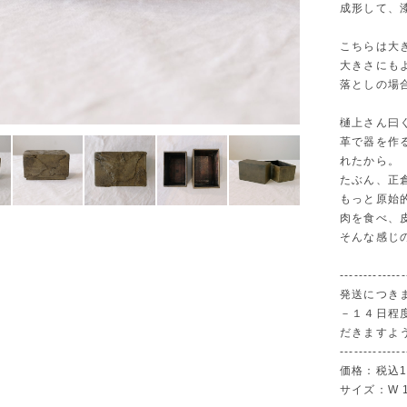
成形して、
こちらは大
大きさにも
落としの場
樋上さん曰
革で器を作
れたから。
たぶん、正
もっと原始
肉を食べ、
そんな感じ
--------------
発送につき
－１４日程
だきますよ
--------------
価格：税込19
サイズ：W 12