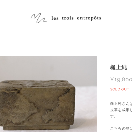
樋上純 J
¥19,80
SOLD OUT
樋上純さん
皮革を成形
す。
こちらの箱