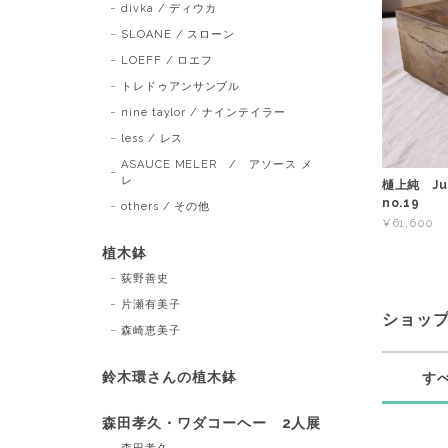
divka / ディウカ
SLOANE / スローン
LOEFF / ロエフ
トレドゥアンサンブル
nine taylor / ナインテイラー
less / レス
ASAUCE MELER / アソース メ
レ
樋上純 Ju
no.19
others / その他
¥61,600
植木鉢
荻野善史
片瀬有美子
ショッ
森崎恵美子
鈴木環さんの植木鉢
す
森田孝久・ワダコーヘー 2人展