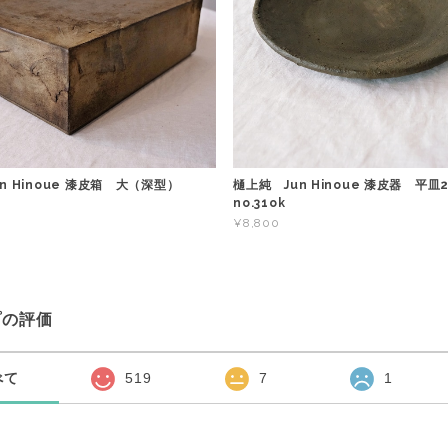
n Hinoue 漆皮箱 大（深型）
樋上純 Jun Hinoue 漆皮器 平皿2
no.31ok
¥8,800
プの評価
べて
519
7
1