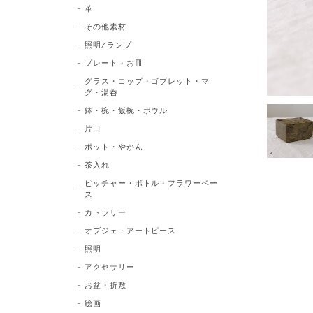
革
その他素材
照明/ランプ
プレート・お皿
グラス・コップ・ゴブレット・マ
グ・湯呑
鉢・椀・飯椀・ボウル
片口
ポット・やかん
茶入れ
ピッチャー・ボトル・フラワーベー
ス
カトラリー
オブジェ・アートピース
照明
アクセサリー
お盆・折敷
絵画