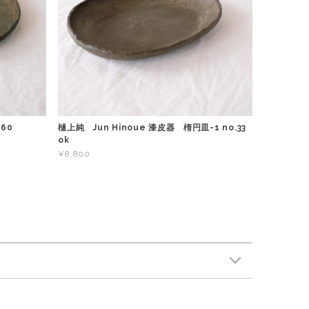
60
樋上純 Jun Hinoue 漆皮器 楕円皿-1 no.33
ok
¥8,800