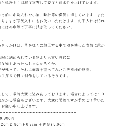
漆と砥粉を４回程度塗布して硬度と耐水性を上げています。
きさ的に名刺入れや小物、時計等の保管に適しています。また
よりますが茶筅入れにもお使いいただけます。お手入れは汚れ
合には布巾等で丁寧に拭き取ってください。
く、
るきっかけは、革を様々に加工する中で漆を塗った表情に惹か
倉院に納められている物よりも古い時代に
的な物もあったんじゃなかろうか。
皮が残って、それに樹液を塗ってみたご先祖様の感覚。
の手探りで日々制作をしているそうです。
---------------------------------------------------
まして、常時大変に込みあっております。場合によっては１０
度かかる場合もございます。大変に恐縮ですが予めご了承いた
うお願い申し上げます。
---------------------------------------------------
,800円
cm D 8cm H6.8cm H(内側) 5.6cm