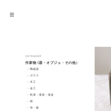
CATEGORY
作家物 (器・オブジェ・その他）
陶磁器
ガラス
木工
金工
乾漆・漆器・漆皮
紙
布・服