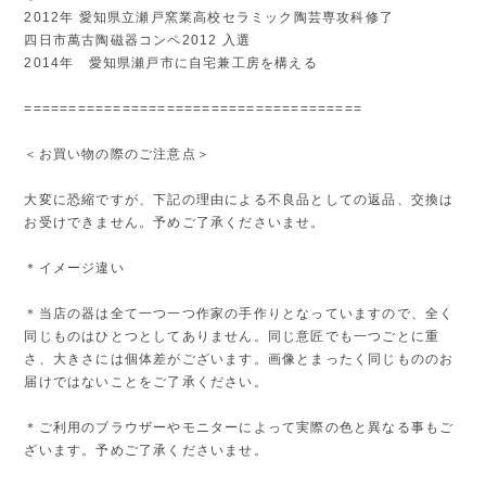
2012年 愛知県立瀬戸窯業高校セラミック陶芸専攻科修了
四日市萬古陶磁器コンペ2012 入選
2014年 愛知県瀬戸市に自宅兼工房を構える
======================================
＜お買い物の際のご注意点＞
大変に恐縮ですが、下記の理由による不良品としての返品、交換は
お受けできません。予めご了承くださいませ。
＊イメージ違い
＊当店の器は全て一つ一つ作家の手作りとなっていますので、全く
同じものはひとつとしてありません。同じ意匠でも一つごとに重
さ、大きさには個体差がございます。画像とまったく同じもののお
届けではないことをご了承ください。
＊ご利用のブラウザーやモニターによって実際の色と異なる事もご
ざいます。予めご了承くださいませ。