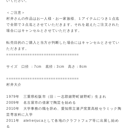
いください。
＜ご注意＞
村井さんの作品はお一人様・お一家族様、１アイテムにつき１点迄
で全部で３点迄とさせていただきます。それを超えたご注文された
場合にはキャンセルとさせていただきます。
転売目的のご購入と当方が判断した場合にはキャンセルとさせてい
ただきます。
===============================
サイズ 口径 ：7cm 底径：3cm 高さ：8cm
===============================
村井大介
1979年 三重県松阪市（旧：一志郡嬉野町嬉野町）生まれ
2009年 名古屋市の借家で陶芸を始める
2010年 大学事務の職を辞め、愛知県立瀬戸窯業高校セラミック陶
芸専攻科に入学
2011年 atelierjucaとして各地のクラフトフェア等に出展し始め
る