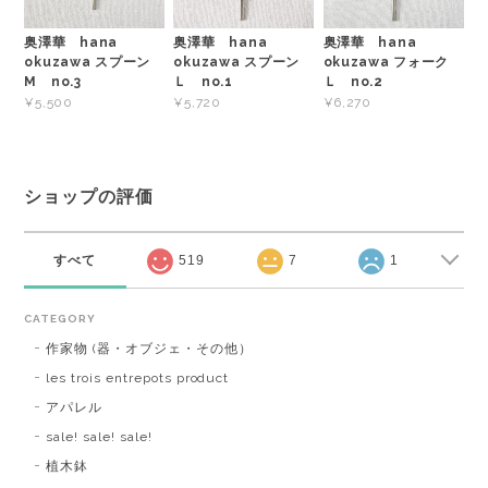
奥澤華 hana
奥澤華 hana
奥澤華 hana
okuzawa スプーン
okuzawa スプーン
okuzawa フォーク
M no.3
Ｌ no.1
Ｌ no.2
¥5,500
¥5,720
¥6,270
ショップの評価
すべて
519
7
1
CATEGORY
作家物 (器・オブジェ・その他）
les trois entrepots product
アパレル
sale! sale! sale!
植木鉢