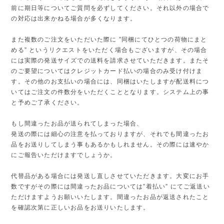
前に期日等についてご質問を必ずしてください。それ以外の場合で
の対応は出来かねる場合が多くなります。
また複数のご注文をいただいた際に ”同梱にてひとつの荷物にまと
める” というリクエストをいただく場合もございますが、その場合
には実際の発送サイズでの送料を請求させていただきます。またそ
のご要望についてはクレジットカード払いの場合のみ受け付けま
す。その他のお支払いの場合には、同梱はいたしますが配送料につ
いてはご注文の件数分をいただくこととなります。システム上の事
と予めご了承ください。
もし間違ったお品が送られてしまった場合、
発送の際には細心の注意を払っておりますが、それでも間違ったお
品をお送りしてしまう事もあるかもしれません。その際には速やか
にご報告いただけますでしょうか。
代替品がある場合には発送し直しさせていただきます。大変にお手
数ですがその際には間違ったお品については”着払い” にてご返送い
ただけますようお願いいたします。間違ったお品が返送されたこと
を確認次第に正しいお品をお送りいたします。