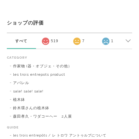
ショップの評価
すべて
519
7
1
CATEGORY
作家物 (器・オブジェ・その他）
les trois entrepots product
アパレル
sale! sale! sale!
植木鉢
鈴木環さんの植木鉢
森田孝久・ワダコーヘー 2人展
GUIDE
les trois entrepôts / レ トロワ アントゥルプについて