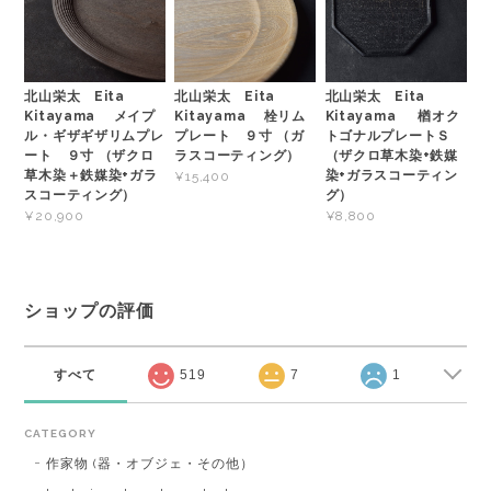
北山栄太 Eita
北山栄太 Eita
北山栄太 Eita
Kitayama メイプ
Kitayama 栓リム
Kitayama 楢オク
ル・ギザギザリムプレ
プレート ９寸 （ガ
トゴナルプレートＳ
ート ９寸 （ザクロ
ラスコーティング）
（ザクロ草木染+鉄媒
草木染＋鉄媒染+ガラ
染+ガラスコーティン
¥15,400
スコーティング）
グ）
¥20,900
¥8,800
ショップの評価
すべて
519
7
1
CATEGORY
作家物 (器・オブジェ・その他）