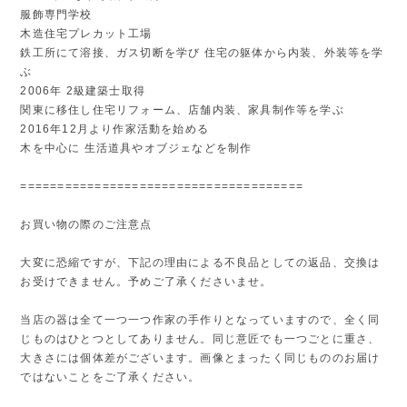
服飾専門学校
木造住宅プレカット工場
鉄工所にて溶接、ガス切断を学び 住宅の躯体から内装、外装等を学
ぶ
2006年 2級建築士取得
関東に移住し住宅リフォーム、店舗内装、家具制作等を学ぶ
2016年12月より作家活動を始める
木を中心に 生活道具やオブジェなどを制作
======================================
お買い物の際のご注意点
大変に恐縮ですが、下記の理由による不良品としての返品、交換は
お受けできません。予めご了承くださいませ。
当店の器は全て一つ一つ作家の手作りとなっていますので、全く同
じものはひとつとしてありません。同じ意匠でも一つごとに重さ、
大きさには個体差がございます。画像とまったく同じもののお届け
ではないことをご了承ください。