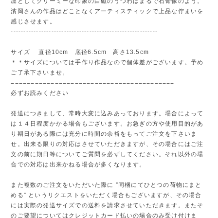
凛としてクリーミーな印象の白磁のうつわはまるで石膏像のよう。
濱岡さんの作品はどことなくアーティスティックで上品な佇まいを
感じさせます。
----------------------------------------------------------
サイズ 直径10cm 底径6.5cm 高さ13.5cm
＊＊サイズについては手作り作品なので個体差がございます。予め
ご了承下さいませ。
=========================================
必ずお読みください
発送につきまして、常時大変に込みあっております。場合によって
は１４日程度かかる場合もございます。お急ぎの方や使用目的があ
り期日がある際には充分に時間の余裕をもってご注文を下さいま
せ。出来る限りの対応はさせていただきますが、その場合にはご注
文の前に期日等についてご質問を必ずしてください。それ以外の場
合での対応は出来かねる場合が多くなります。
また複数のご注文をいただいた際に ”同梱にてひとつの荷物にまと
める” というリクエストをいただく場合もございますが、その場合
には実際の発送サイズでの送料を請求させていただきます。またそ
のご要望についてはクレジットカード払いの場合のみ受け付けま