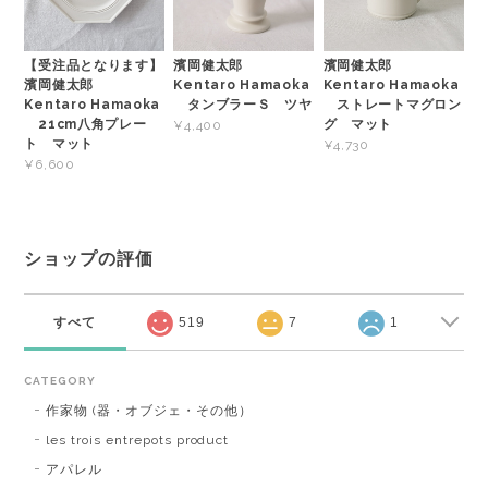
【受注品となります】
濱岡健太郎
濱岡健太郎
濱岡健太郎
Kentaro Hamaoka
Kentaro Hamaoka
Kentaro Hamaoka
タンブラーＳ ツヤ
ストレートマグロン
21cm八角プレー
グ マット
¥4,400
ト マット
¥4,730
¥6,600
ショップの評価
すべて
519
7
1
CATEGORY
作家物 (器・オブジェ・その他）
les trois entrepots product
アパレル