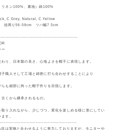
リネン100%、裏地）綿100%
 C.Grey, Natural, C.Yellow
 頭周り56-59cm ツバ幅7.5cm
----------------------------------------------------
LOR
ラー
だわり、日本製の良さ、心地よさを帽子に表現します。
帽子職人そして工場と綿密に打ち合わせすることにより
がらも細部に拘った帽子作りを目指します。
、古くから継承されるもの。
を取り入れながら、少しづつ、変化を楽しめる様に形にしてい
います。
---------------------------------------------------
お色目は実物と合わせるように努力しておりますが、モニターや