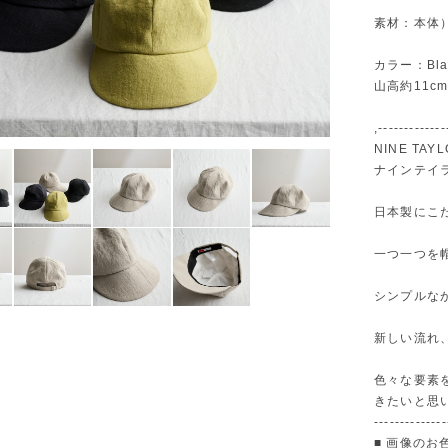
素材：本体）
カラー：Black,
山高約11cm
,-------------
NINE TAY
ナインテイ
日本製にこ
一つ一つを
シンプルな
新しい流れ
色々な要素
きたいと思
--------------
■ 画像の