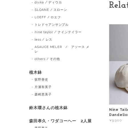
divka / ディウカ
Rela
SLOANE / スローン
LOEFF / ロエフ
トレドゥアンサンブル
nine taylor / ナインテイラー
less / レス
ASAUCE MELER / アソース メ
レ
others / その他
植木鉢
荻野善史
片瀬有美子
森崎恵美子
鈴木環さんの植木鉢
Nine Ta
Dandelio
¥9,900
森田孝久・ワダコーヘー 2人展