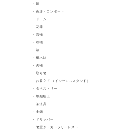
鍋
高坏・コンポート
ドーム
花器
蓋物
布物
箱
植木鉢
刃物
取り箸
お香立て （インセンススタンド）
タペストリー
螺鈿細工
茶道具
土鍋
ドリッパー
箸置き・カトラリーレスト