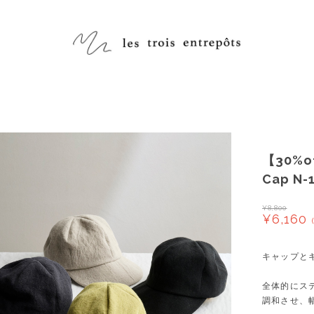
【30%o
Cap N-1
¥8,800
¥6,160
キャップと
全体的にス
調和させ、