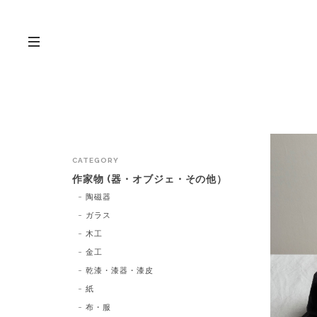
CATEGORY
作家物 (器・オブジェ・その他）
陶磁器
ガラス
木工
金工
乾漆・漆器・漆皮
紙
布・服