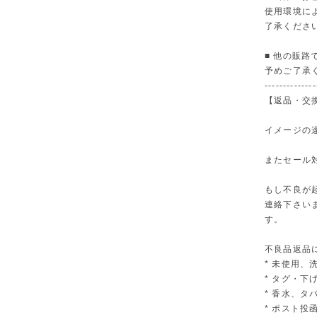
使用環境に
了承くださ
■ 他の販
予めご了承
--------------
【返品・交
イメージの
またセール
もし不良が
連絡下さい
す。
不良品返品
* 未使用、
* タグ・下
* 香水、
* ポスト投