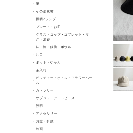
革
その他素材
照明/ランプ
プレート・お皿
グラス・コップ・ゴブレット・マ
グ・湯呑
鉢・椀・飯椀・ボウル
片口
ポット・やかん
茶入れ
ピッチャー・ボトル・フラワーベー
ス
カトラリー
オブジェ・アートピース
照明
アクセサリー
お盆・折敷
絵画