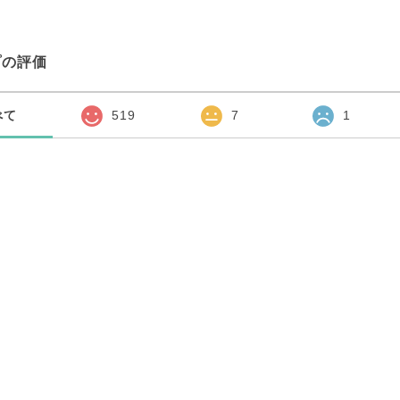
プの評価
べて
519
7
1