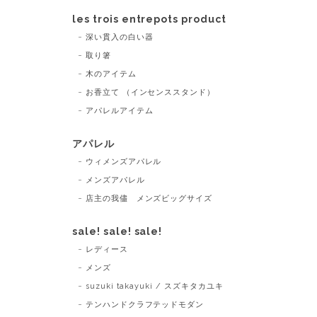
les trois entrepots product
深い貫入の白い器
取り箸
木のアイテム
お香立て （インセンススタンド）
アパレルアイテム
アパレル
ウィメンズアパレル
メンズアパレル
店主の我儘 メンズビッグサイズ
sale! sale! sale!
レディース
メンズ
suzuki takayuki / スズキタカユキ
テンハンドクラフテッドモダン