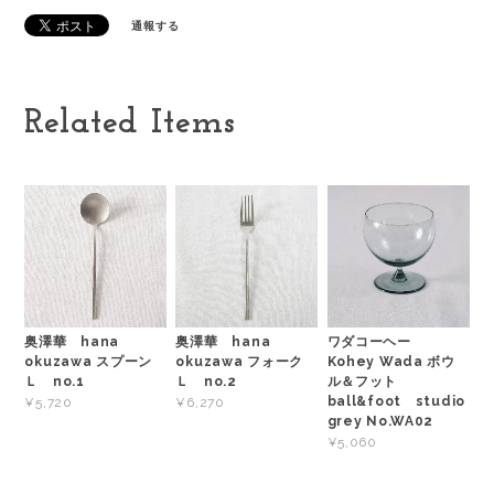
通報する
Related Items
奥澤華 hana
奥澤華 hana
ワダコーヘー
okuzawa スプーン
okuzawa フォーク
Kohey Wada ボウ
Ｌ no.1
Ｌ no.2
ル＆フット
ball&foot studio
¥5,720
¥6,270
grey No.WA02
¥5,060