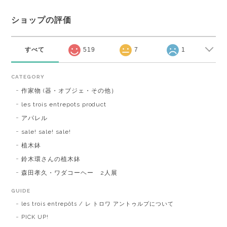
ショップの評価
すべて
519
7
1
CATEGORY
作家物 (器・オブジェ・その他）
les trois entrepots product
アパレル
sale! sale! sale!
植木鉢
鈴木環さんの植木鉢
森田孝久・ワダコーヘー 2人展
GUIDE
les trois entrepôts / レ トロワ アントゥルプについて
PICK UP!