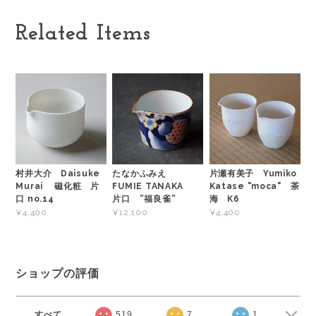
Related Items
村井大介 Daisuke
たなかふみえ
片瀬有美子 Yumiko
Murai 磁化粧 片
FUMIE TANAKA
Katase "moca" 茶
口 no.14
片口 ”福良雀”
海 K6
¥4,400
¥12,100
¥4,400
ショップの評価
すべて
519
7
1