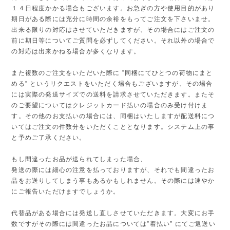
１４日程度かかる場合もございます。お急ぎの方や使用目的があり
期日がある際には充分に時間の余裕をもってご注文を下さいませ。
出来る限りの対応はさせていただきますが、その場合にはご注文の
前に期日等についてご質問を必ずしてください。それ以外の場合で
の対応は出来かねる場合が多くなります。
また複数のご注文をいただいた際に ”同梱にてひとつの荷物にまと
める” というリクエストをいただく場合もございますが、その場合
には実際の発送サイズでの送料を請求させていただきます。またそ
のご要望についてはクレジットカード払いの場合のみ受け付けま
す。その他のお支払いの場合には、同梱はいたしますが配送料につ
いてはご注文の件数分をいただくこととなります。システム上の事
と予めご了承ください。
もし間違ったお品が送られてしまった場合、
発送の際には細心の注意を払っておりますが、それでも間違ったお
品をお送りしてしまう事もあるかもしれません。その際には速やか
にご報告いただけますでしょうか。
代替品がある場合には発送し直しさせていただきます。大変にお手
数ですがその際には間違ったお品については”着払い” にてご返送い