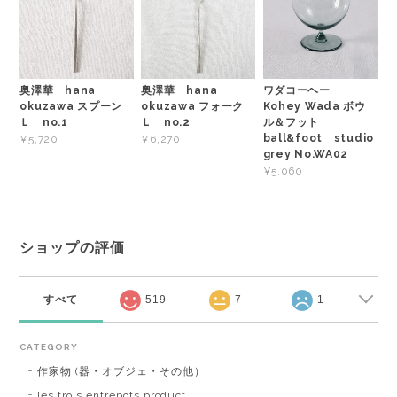
奥澤華 hana
奥澤華 hana
ワダコーヘー
okuzawa スプーン
okuzawa フォーク
Kohey Wada ボウ
Ｌ no.1
Ｌ no.2
ル＆フット
ball&foot studio
¥5,720
¥6,270
grey No.WA02
¥5,060
ショップの評価
すべて
519
7
1
CATEGORY
作家物 (器・オブジェ・その他）
les trois entrepots product