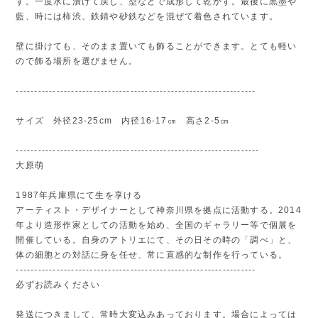
す。一度水に漬けて戻し、型などで成形して乾かす。最後に黒墨や
藍、時には柿渋、鉄錆や砂鉄などを混ぜて着色されています。
壁に掛けても、そのまま置いても飾ることができます。とても軽い
ので飾る場所を選びません。
-----------------------------------------------------------------
サイズ 外径23-25cm 内径16-17㎝ 高さ2-5㎝
------------------------------------------------------------------
大原萌
1987年兵庫県にて生を享ける
アーティスト・デザイナーとして神奈川県を拠点に活動する。2014
年より造形作家としての活動を始め、全国のギャラリー等で個展を
開催している。自身のアトリエにて、その日その時の「調べ」と、
体の細胞との対話に身を任せ、常に直感的な制作を行っている。
-----------------------------------------------------------------
必ずお読みください
発送につきまして、常時大変込みあっております。場合によっては