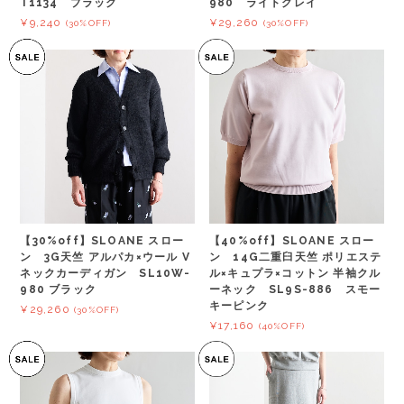
980 ライトグレイ
T1134 ブラック
¥29,260
¥9,240
(30%OFF)
(30%OFF)
【30%off】SLOANE スロー
【40%off】SLOANE スロー
ン 3G天竺 アルパカ×ウール V
ン 14G二重臼天竺 ポリエステ
ネックカーディガン SL10W-
ル×キュプラ×コットン 半袖クル
980 ブラック
ーネック SL9S-886 スモー
キーピンク
¥29,260
(30%OFF)
¥17,160
(40%OFF)