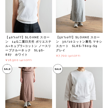
【40%off】SLOANE スロー
【50%off】SLOANE スロー
ン 14G二重臼天竺 ポリエステ
ン 30/10コットン裏毛 マキシ
ル×キュプラ×コットン ノースリ
スカート SL8S-T609-S9
ーブクルーネック SL9S-
グレイ
887 ホワイト
¥7,700
(50%OFF)
¥16,500
(40%OFF)