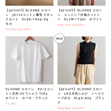
【50%off】SLOANE スロー
【30%off】SLOANE スロー
ン 30/10コットン裏毛 マキシ
ン コットン７分袖カットソ
スカート SL8S-T609-S9
ー SL7WーT307 ホワイト
モカ
¥10,010
(30%OFF)
¥7,700
(50%OFF)
SLOANE スローン 60/2コッ
【30%off】SLOANE スロー
トン天竺 UV Tシャツ T163
ン 18Ｇ天竺シルク ノースリ
ホワイト・カーキ・ブラック
ーブポロ SL9S-829 ブラッ
ク
¥9,680
¥24,640
(30%OFF)