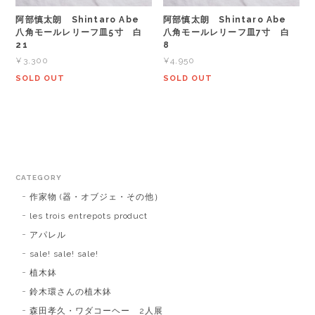
阿部慎太朗 Shintaro Abe
阿部慎太朗 Shintaro Abe
八角モールレリーフ皿5寸 白
八角モールレリーフ皿7寸 白
21
8
¥3,300
¥4,950
SOLD OUT
SOLD OUT
CATEGORY
作家物 (器・オブジェ・その他）
les trois entrepots product
アパレル
sale! sale! sale!
植木鉢
鈴木環さんの植木鉢
森田孝久・ワダコーヘー 2人展