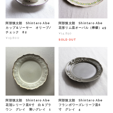
阿部慎太朗 Shintaro Abe
阿部慎太朗 Shintaro Abe
カップ＆ソーサー オリーブ/
花形リム皿オーバル（檸檬）49
チェック 82
¥14,850
¥19,800
SOLD OUT
阿部慎太朗 Shintaro Abe
阿部慎太朗 Shintaro Abe
花冠レリーフ皿6寸 白＆ブラ
フランボワーズレリーフ皿6
ウン グレイ 薄いグレイ 1
寸 グレイ 4