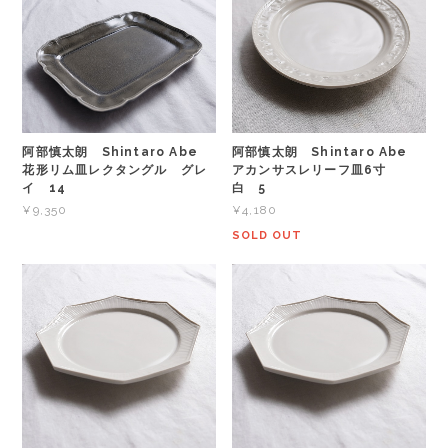
阿部慎太朗 Shintaro Abe
阿部慎太朗 Shintaro Abe
花形リム皿レクタングル グレ
アカンサスレリーフ皿6寸
イ 14
白 5
¥9,350
¥4,180
SOLD OUT