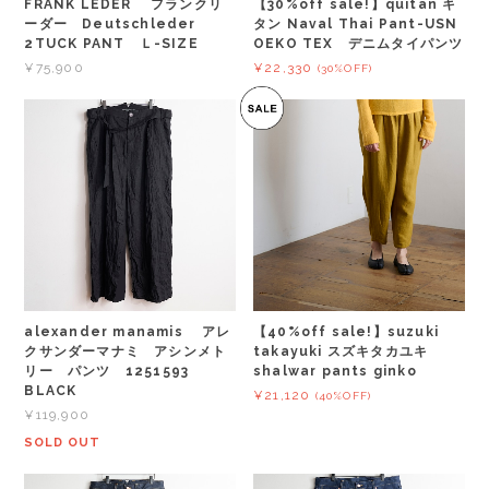
FRANK LEDER フランクリ
【30%off sale!】quitan キ
ーダー Deutschleder
タン Naval Thai Pant-USN
2TUCK PANT Ｌ-SIZE
OEKO TEX デニムタイパンツ
¥75,900
¥22,330
(30%OFF)
alexander manamis アレ
【40%off sale!】suzuki
クサンダーマナミ アシンメト
takayuki スズキタカユキ
リー パンツ 1251593
shalwar pants ginko
BLACK
¥21,120
(40%OFF)
¥119,900
SOLD OUT