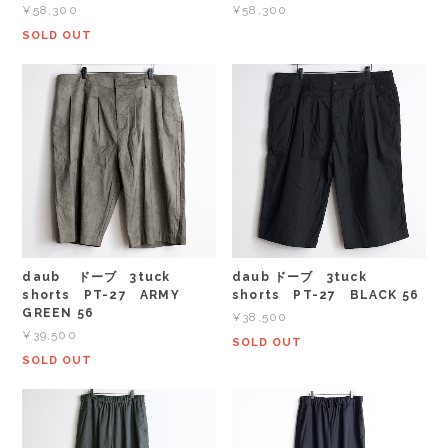
¥58,300
¥58,300
SOLD OUT
daub ドーブ 3tuck
daub ドーブ 3tuck
shorts PT-27 ARMY
shorts PT-27 BLACK 56
GREEN 56
¥38,500
¥39,500
SOLD OUT
SOLD OUT